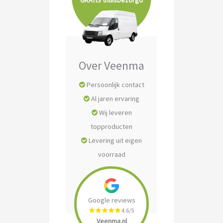
GRATIS thuisbezorgd
Over Veenma
Persoonlijk contact
Al jaren ervaring
Wij leveren
topproducten
Levering uit eigen
voorraad
Google reviews
4.6/5
Veenma.nl