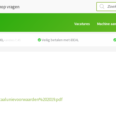
Producte
op vragen
zoeken
Vacatures
Machine aa
0,-
Veilig betalen met iDEAL
anders 7,45
taalunievoorwaarden%202019.pdf