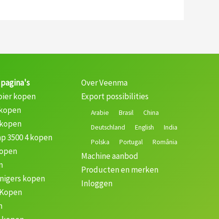
 pagina's
Over Veenma
oier kopen
Export possibilities
 kopen
Arabie
Brasil
China
 kopen
Deutschland
English
India
p 3500 4 kopen
Polska
Portugal
România
kopen
Machine aanbod
n
Producten en merken
nigers kopen
Inloggen
 Kopen
n