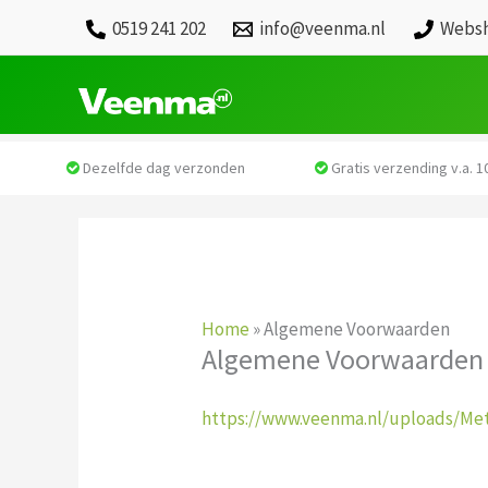
0519 241 202
info@veenma.nl
Websh
Dezelfde dag verzonden
Gratis verzending v.a. 10
Home
»
Algemene Voorwaarden
Algemene Voorwaarden
https://www.veenma.nl/uploads/Me