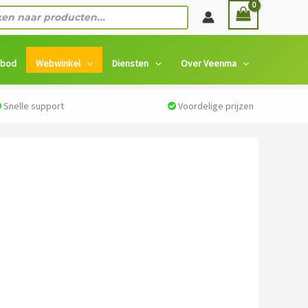
n
nbod
Webwinkel
Diensten
Over Veenma
Snelle support
Voordelige prijzen