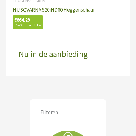
HEGGENSCHAREN
HUSQVARNA 520iHD60 Heggenschaar
€
664,29
€
549,00
excl. BTW
Nu in de aanbieding
Filteren