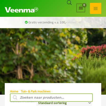
Veilig betalen met iDEAL
Home
/
Tuin- & Park machines
/ HEGGENSCHAREN
Producten
zoeken
Toont alle 5 resultaten