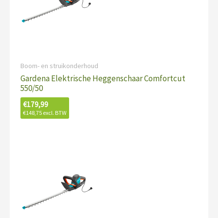
Boom- en struikonderhoud
Gardena Elektrische Heggenschaar Comfortcut
550/50
€
179,99
€
148,75
excl. BTW