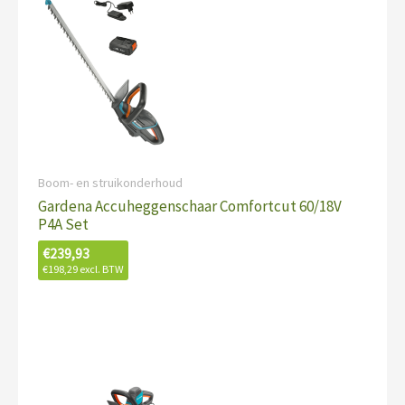
Boom- en struikonderhoud
Gardena Accuheggenschaar Comfortcut 60/18V
P4A Set
€
239,93
€
198,29
excl. BTW