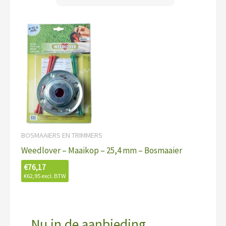
BOSMAAIERS EN TRIMMERS
Weedlover – Maaikop – 25,4 mm – Bosmaaier
€
76,17
€
62,95
excl. BTW
Nu in de aanbieding