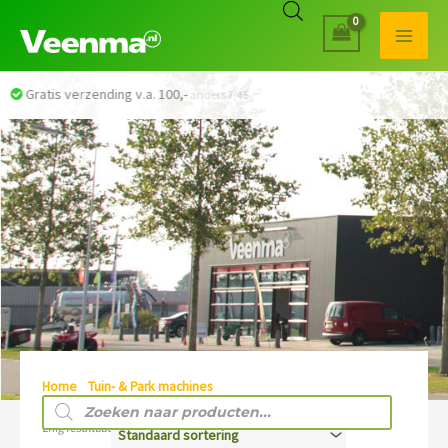
Veilig betalen met iDEAL
Home
/
Tuin- & Park machines
/ TRIMMER / KANTJEMAAIER
Producten
zoeken
Enig resultaat