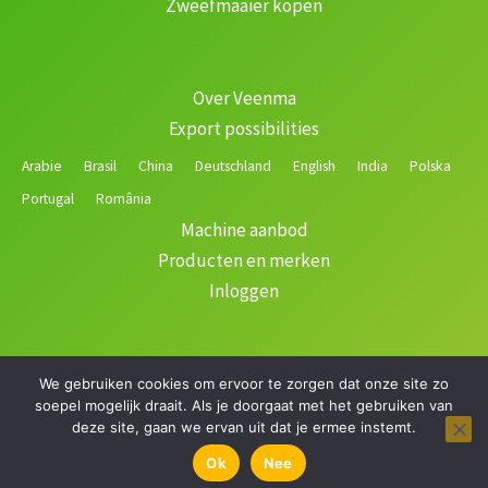
Zweefmaaier kopen
Over Veenma
Export possibilities
Arabie
Brasil
China
Deutschland
English
India
Polska
Portugal
România
Machine aanbod
Producten en merken
Inloggen
We gebruiken cookies om ervoor te zorgen dat onze site zo
Copyright © 2026 Veenma | Gerealiseerd door
soepel mogelijk draait. Als je doorgaat met het gebruiken van
deze site, gaan we ervan uit dat je ermee instemt.
Filteren
Ok
Nee