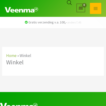
Gratis verzending v.a. 100,-
anders 7,45
Home
»
Winkel
Winkel