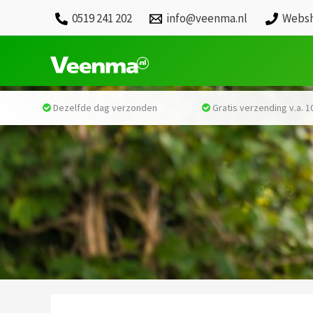
0519 241 202
info@veenma.nl
Websh
Dezelfde dag verzonden
Gratis verzending v.a. 10