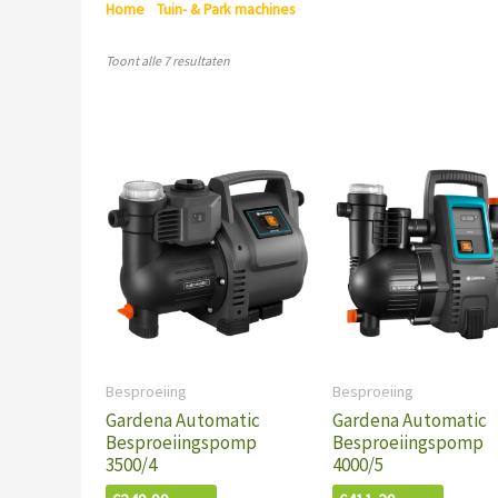
Home
/
Tuin- & Park machines
/ Besproeiing
Toont alle 7 resultaten
Besproeiing
Besproeiing
Gardena Automatic
Gardena Automatic
Besproeiingspomp
Besproeiingspomp
3500/4
4000/5