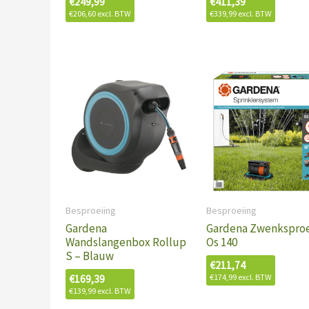
€
249,99
€
411,39
€
206,60
excl. BTW
€
339,99
excl. BTW
Besproeiing
Besproeiing
Gardena
Gardena Zwenksproe
Wandslangenbox Rollup
Os 140
S – Blauw
€
211,74
€
174,99
excl. BTW
€
169,39
€
139,99
excl. BTW