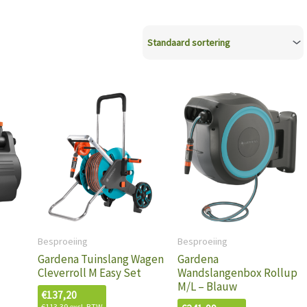
Besproeiing
Besproeiing
Gardena Tuinslang Wagen
Gardena
Cleverroll M Easy Set
Wandslangenbox Rollup
M/L – Blauw
€
137,20
€
113,39
excl. BTW