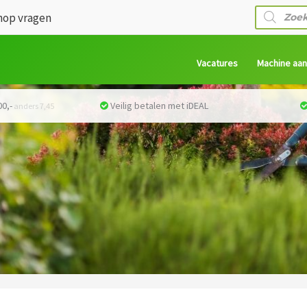
Producte
op vragen
zoeken
Vacatures
Machine aa
0,-
Veilig betalen met iDEAL
anders 7,45