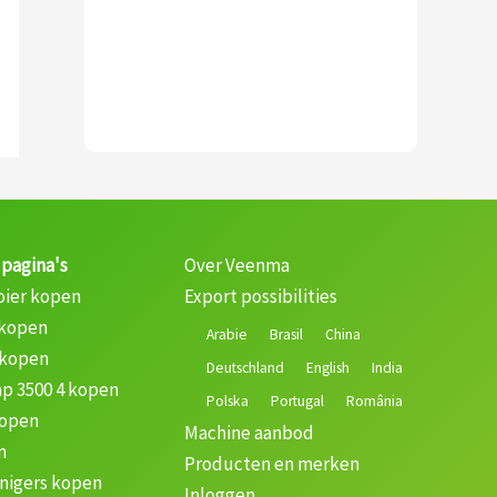
 pagina's
Over Veenma
oier kopen
Export possibilities
 kopen
Arabie
Brasil
China
 kopen
Deutschland
English
India
p 3500 4 kopen
Polska
Portugal
România
kopen
Machine aanbod
n
Producten en merken
nigers kopen
Inloggen