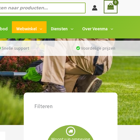
n
nbod
Webwinkel
Diensten
Over Veenma
Snelle support
Voordelige prijzen
Filteren
Woont u in omgeving