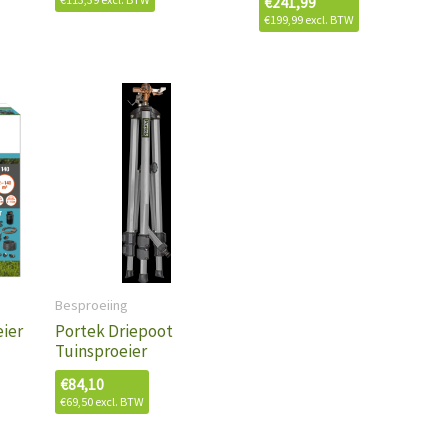
€
241,99
€
199,99
excl. BTW
Besproeiing
ier
Portek Driepoot
Tuinsproeier
€
84,10
€
69,50
excl. BTW