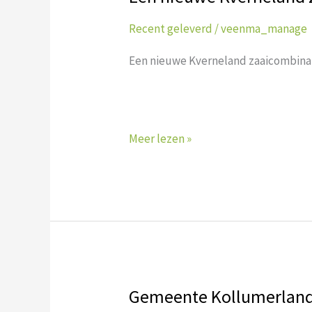
nieuwe
Recent geleverd
/
veenma_manage
Kverneland
zaaicombinatie
Een nieuwe Kverneland zaaicombinat
Meer lezen »
Gemeente Kollumerland 
Gemeente