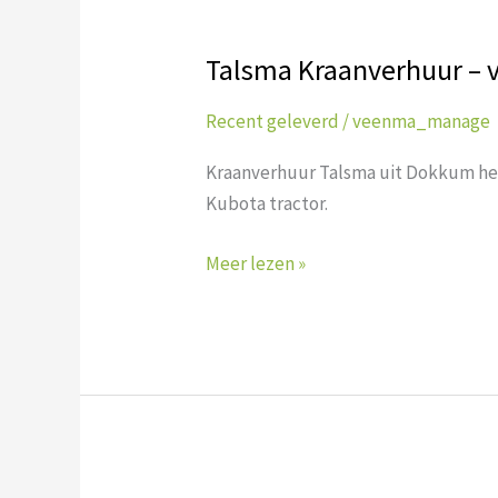
Talsma Kraanverhuur – 
Talsma
Kraanverhuur
Recent geleverd
/
veenma_manage
–
voorlader
Kraanverhuur Talsma uit Dokkum hee
Kubota
Kubota tractor.
Meer lezen »