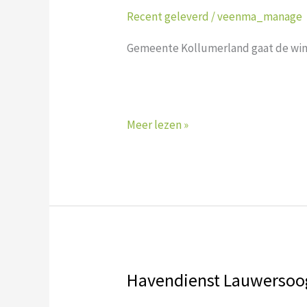
Kollumerland
Recent geleverd
/
veenma_manage
gaat
de
Gemeente Kollumerland gaat de wint
winter
in.
Meer lezen »
Havendienst Lauwersoog
Havendienst
Lauwersoog