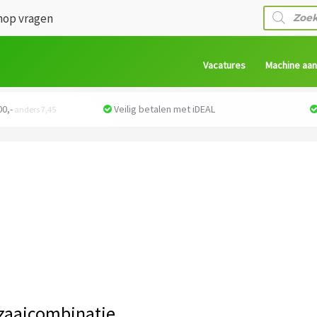
Producte
op vragen
zoeken
Vacatures
Machine aa
0,-
Veilig betalen met iDEAL
anders 7,45
zaaicombinatie