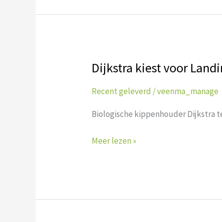
Dijkstra kiest voor Landi
Dijkstra
kiest
Recent geleverd
/
veenma_manage
voor
Landini
Biologische kippenhouder Dijkstra te
Meer lezen »