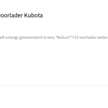
voorlader Kubota
ft onlangs geïnvesteerd in een; “Robust” F15 voorlader welk