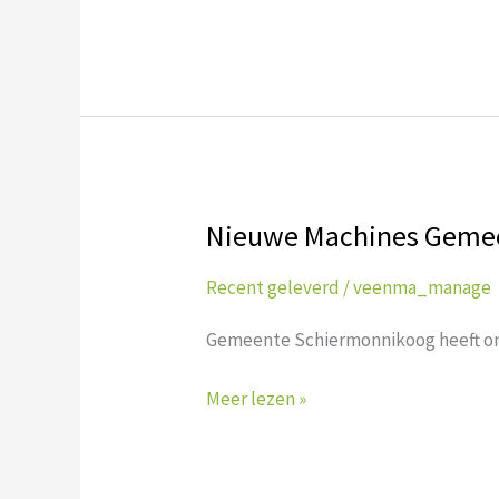
Nieuwe Machines Geme
Nieuwe
Machines
Recent geleverd
/
veenma_manage
Gemeente
Schiermonnikoog
Gemeente Schiermonnikoog heeft on
Meer lezen »