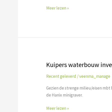
vd
Meer lezen »
Woude
Kuipers waterbouw inve
Kuipers
waterbouw
Recent geleverd
/
veenma_manage
investeert
in
Gezien de strenge milieu/eisen mbt
`overdruk`
de Hanix minigraver.
Meer lezen »