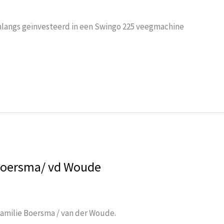
langs geïnvesteerd in een Swingo 225 veegmachine
 Boersma/ vd Woude
familie Boersma / van der Woude.