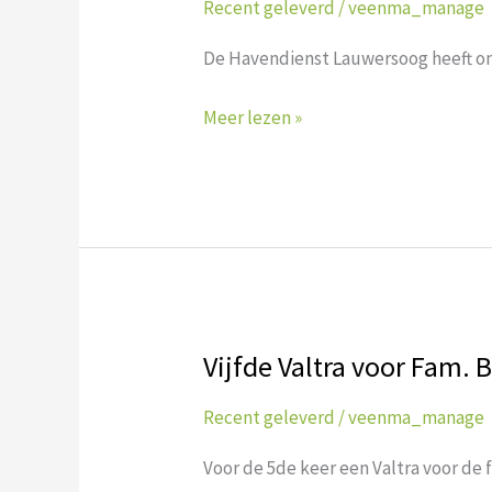
Recent geleverd
/
veenma_manage
investeert
in
De Havendienst Lauwersoog heeft on
veegmachine
Meer lezen »
Vijfde Valtra voor Fam.
Vijfde
Valtra
Recent geleverd
/
veenma_manage
voor
Fam.
Voor de 5de keer een Valtra voor de 
Boersma/