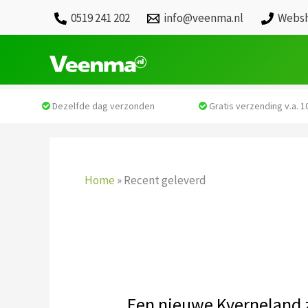
0519 241 202
info@veenma.nl
Websh
Dezelfde dag verzonden
Gratis verzending v.a. 10
Home
»
Recent geleverd
Een nieuwe Kverneland 
Een