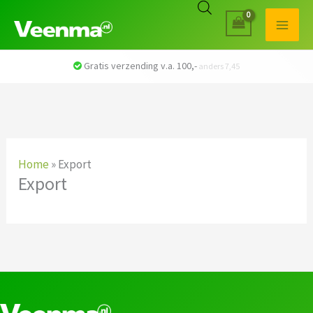
Gratis verzending v.a. 100,-
anders 7,45
Home
»
Export
Export