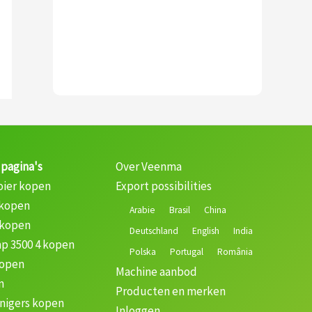
 pagina's
Over Veenma
oier kopen
Export possibilities
 kopen
Arabie
Brasil
China
 kopen
Deutschland
English
India
p 3500 4 kopen
Polska
Portugal
România
kopen
Machine aanbod
n
Producten en merken
nigers kopen
Inloggen