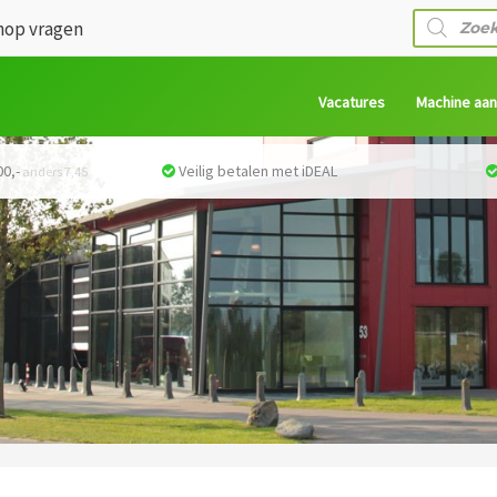
Producte
op vragen
zoeken
Vacatures
Machine aa
0,-
Veilig betalen met iDEAL
anders 7,45