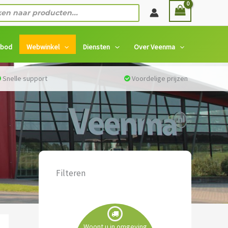
n
nbod
Webwinkel
Diensten
Over Veenma
Snelle support
Voordelige prijzen
Filteren
Woont u in omgeving