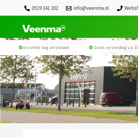
0519 241 202
info@veenma.nl
Websh
Dezelfde dag verzonden
Gratis verzending v.a. 10