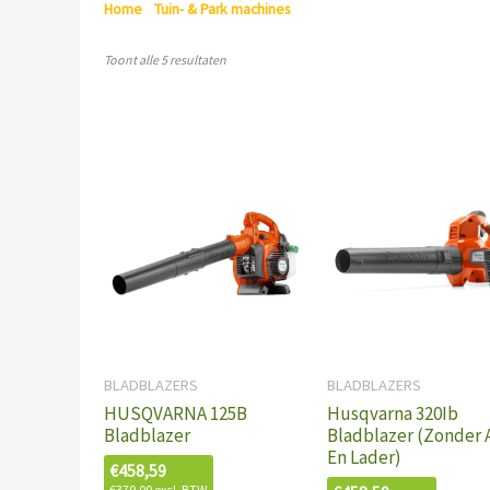
Home
/
Tuin- & Park machines
/ BLADBLAZERS
Toont alle 5 resultaten
BLADBLAZERS
BLADBLAZERS
HUSQVARNA 125B
Husqvarna 320Ib
Bladblazer
Bladblazer (Zonder 
En Lader)
€
458,59
€
379,00
excl. BTW