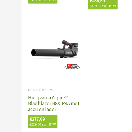
€
458,59
€
379,00
excl. BTW
BLADBLAZERS
Husqvarna Aspire™
Bladblazer B8X-P4A met
accu en lader
€
277,09
€
229,00
excl. BTW