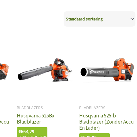
BLADBLAZERS
BLADBLAZERS
Husqvarna 525Bx
Husqvarna 525Ib
Accu
Bladblazer
Bladblazer (Zonder Accu
En Lader)
€
664,29
€
549,00
excl. BTW