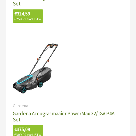
Set
€
314,59
€
259,99
excl. BTW
Gardena
Gardena Accugrasmaaier PowerMax 32/18V P4A
Set
€
375,09
€
309,99
excl. BTW