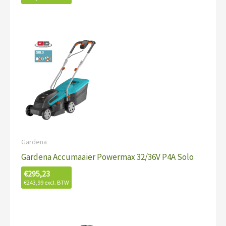
Gardena
Gardena Accumaaier Powermax 32/36V P4A Solo
€
295,23
€
243,99
excl. BTW