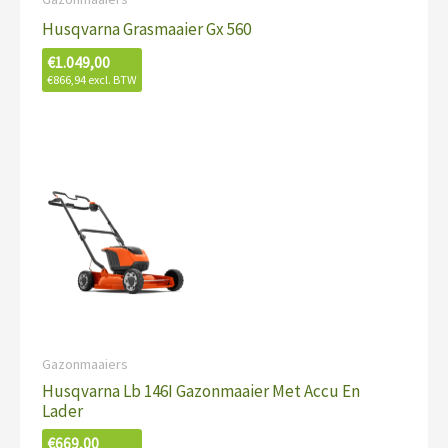
Husqvarna Grasmaaier Gx 560
€
1.049,00
€
866,94
excl. BTW
Gazonmaaiers
Husqvarna Lb 146I Gazonmaaier Met Accu En
Lader
€
669,00