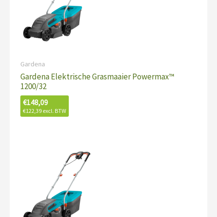
Gardena
Gardena Elektrische Grasmaaier Powermax™
1200/32
€
148,09
€
122,39
excl. BTW