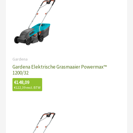
Gardena
Gardena Elektrische Grasmaaier Powermax™
1200/32
€
148,09
€
122,39
excl. BTW