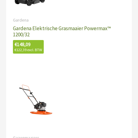
Gardena
Gardena Elektrische Grasmaaier Powermax™
1200/32
€
148,09
€
122,39
excl. BTW
Gazonmaaiers