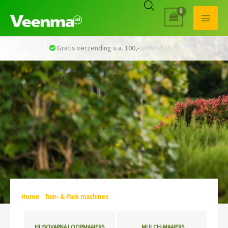
Veilig betalen met iDEAL
Home
/
Tuin- & Park machines
/ LOOPMAAIERS
HUSQVARNA LOOPMAAIERS
MULCH-MAAIERS