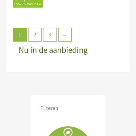
€
552,89
excl. BTW
1
2
3
→
Nu in de aanbieding
Filteren