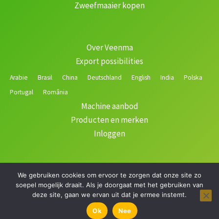
Zweefmaaier kopen
Over Veenma
Export possibilities
Arabie
Brasil
China
Deutschland
English
India
Polska
Portugal
România
Machine aanbod
Producten en merken
Inloggen
We gebruiken cookies om ervoor te zorgen dat onze site zo
Copyright © 2026 Veenma | Gerealiseerd door
soepel mogelijk draait. Als je doorgaat met het gebruiken van
deze site, gaan we ervan uit dat je ermee instemt.
Ok
Nee