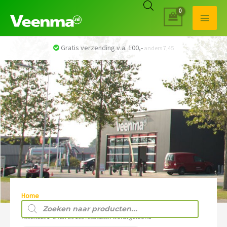
Veilig betalen met iDEAL
Home
/ Hydrauliek & Aandrijving
Producten
zoeken
Resultaat 1–8 van de 103 resultaten wordt getoond