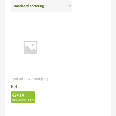
Hydrauliek & Aandrijving
Belt
€
24,14
€
19,95
excl. BTW