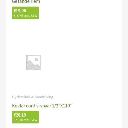
Getande riem
€
19,06
€
15,75
excl. BTW
Hydrauliek & Aandrijving
Kevlar cord v-snaar 1/2″X110″
€
28,19
€
23,30
excl. BTW