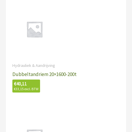
Hydrauliek & Aandrijving
Dubbeltandriem 20×1600-200t
€
40,11
€
33,15
excl. BTW