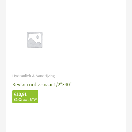
Hydrauliek & Aandrijving
Kevlar cord v-snaar 1/2″X30″
€
10,91
€
9,02
excl. BTW