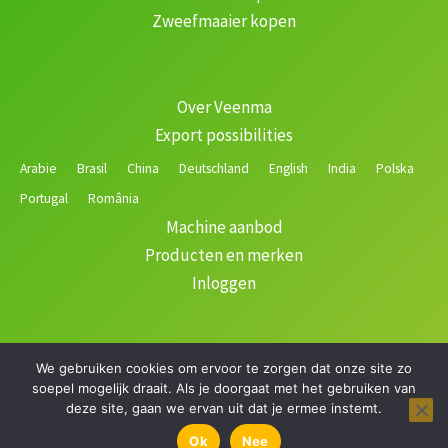
Zweefmaaier kopen
Over Veenma
Export possibilities
Arabie
Brasil
China
Deutschland
English
India
Polska
Portugal
România
Machine aanbod
Producten en merken
Inloggen
We gebruiken cookies om ervoor te zorgen dat onze site zo
Copyright © 2026 Veenma | Gerealiseerd door
soepel mogelijk draait. Als je doorgaat met het gebruiken van
deze site, gaan we ervan uit dat je ermee instemt.
Filteren
Ok
Nee