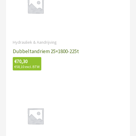
Hydrauliek & Aandrijving
Dubbeltandriem 25×1800-225t
€
70,30
€
58,10
excl. BTW