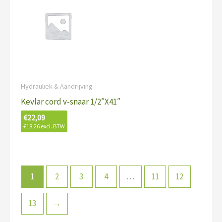
Hydrauliek & Aandrijving
Kevlar cord v-snaar 1/2″X41″
€
22,09
€
18,26
excl. BTW
1
2
3
4
…
11
12
13
→