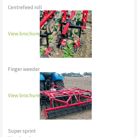
Centrefeed roll
View brochure
Finger weeder
View brochure
Super sprint