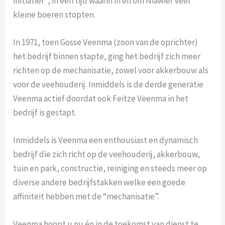
initiatief”, in een tijd waarin in en om Niawier veel
kleine boeren stopten.
In 1971, toen Gosse Veenma (zoon van de oprichter)
het bedrijf binnen stapte, ging het bedrijf zich meer
richten op de mechanisatie, zowel voor akkerbouw als
voor de veehouderij. Inmiddels is de derde generatie
Veenma actief doordat ook Feitze Veenma in het
bedrijf is gestapt.
Inmiddels is Veenma een enthousiast en dynamisch
bedrijf die zich richt op de veehouderij, akkerbouw,
tuin en park, constructie, reiniging en steeds meer op
diverse andere bedrijfstakken welke een goede
affiniteit hebben met de “mechanisatie”.
Veenma hoopt u nu én in de toekomst van dienst te