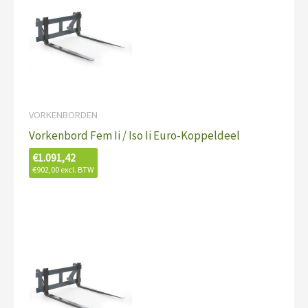
VORKENBORDEN
Vorkenbord Fem Ii / Iso Ii Euro-Koppeldeel
€
1.091,42
€
902,00
excl. BTW