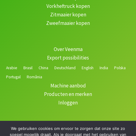
Vorkheftruck kopen
Zitmaaier kopen
Zweefmaaier kopen
Over Veenma
Export possibilities
Arabie
Brasil
China
Deutschland
English
India
Polska
Portugal
România
Machine aanbod
Producten en merken
Inloggen
We gebruiken cookies om ervoor te zorgen dat onze site zo
Copyright © 2026 Veenma | Gerealiseerd door
soepel mogelijk draait. Als je doorgaat met het gebruiken van