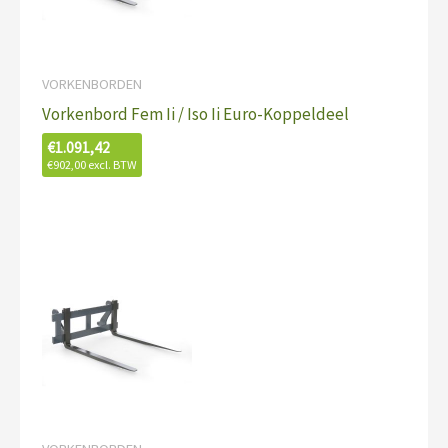
VORKENBORDEN
Vorkenbord Fem Ii / Iso Ii Euro-Koppeldeel
€
1.091,42
€
902,00
excl. BTW