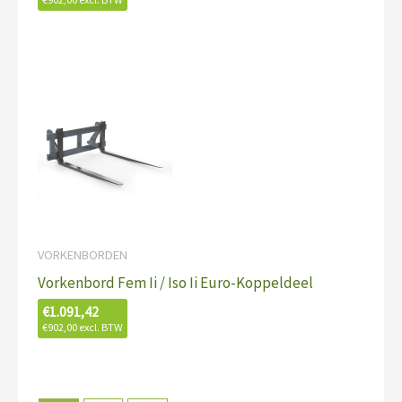
VORKENBORDEN
Vorkenbord Fem Ii / Iso Ii Euro-Koppeldeel
€
1.091,42
€
902,00
excl. BTW