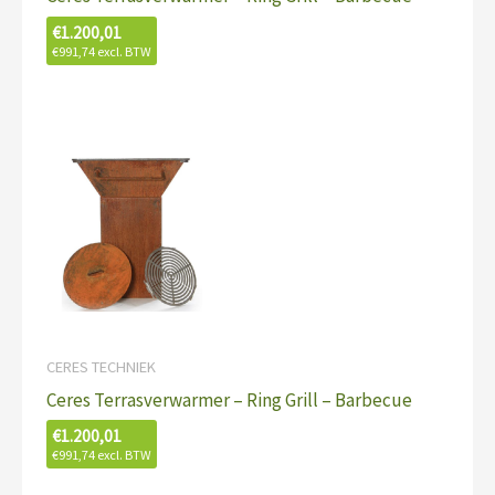
€
1.200,01
€
991,74
excl. BTW
CERES TECHNIEK
Ceres Terrasverwarmer – Ring Grill – Barbecue
€
1.200,01
€
991,74
excl. BTW