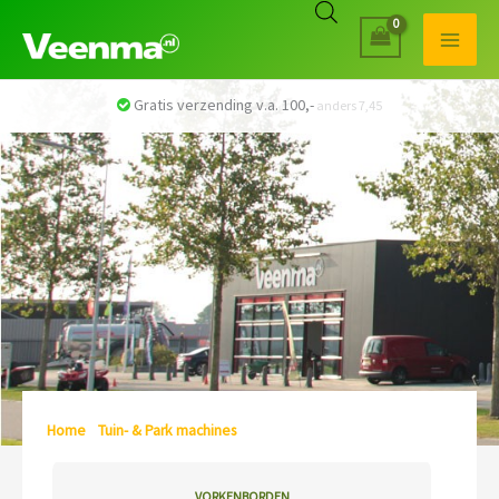
Veilig betalen met iDEAL
Home
/
Tuin- & Park machines
/ CERES TECHNIEK
VORKENBORDEN