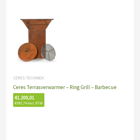
CERES TECHNIEK
Ceres Terrasverwarmer – Ring Grill – Barbecue
€
1.200,01
€
991,74
excl. BTW