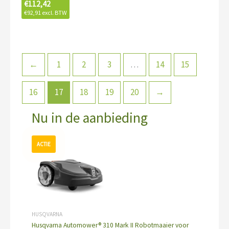
€
112,42
€
92,91
excl. BTW
←
1
2
3
…
14
15
16
17
18
19
20
→
Nu in de aanbieding
Oorspronkelijke
Huidige
prijs
prijs
was:
is:
€1.549,00.
€1.249,00.
HUSQVARNA
Husqvarna Automower® 310 Mark II Robotmaaier voor