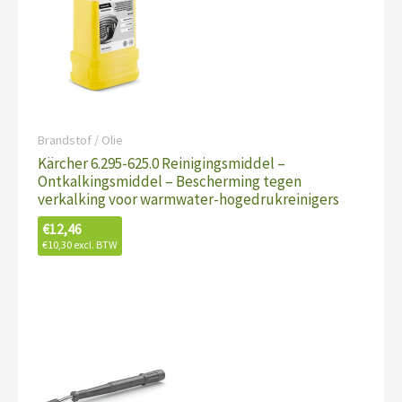
Brandstof / Olie
Kärcher 6.295-625.0 Reinigingsmiddel –
Ontkalkingsmiddel – Bescherming tegen
verkalking voor warmwater-hogedrukreinigers
€
12,46
€
10,30
excl. BTW