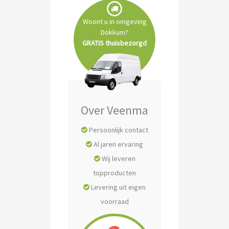
REINIGING- & MACHINES
Woont u in omgeving
Robotmaaiers
Dokkum?
Tuin- & Park machines
GRATIS thuisbezorgd
Zitmaaiers
Over Veenma
Persoonlijk contact
Al jaren ervaring
Wij leveren
topproducten
Levering uit eigen
voorraad