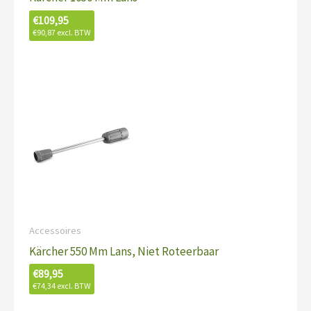
€
109,95
€
90,87
excl. BTW
Accessoires
Kärcher 550 Mm Lans, Niet Roteerbaar
€
89,95
€
74,34
excl. BTW