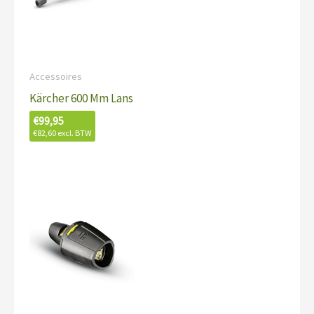
Accessoires
Kärcher 600 Mm Lans
€
99,95
€
82,60
excl. BTW