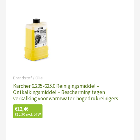
Brandstof / Olie
Kärcher 6.295-625.0 Reinigingsmiddel –
Ontkalkingsmiddel – Bescherming tegen
verkalking voor warmwater-hogedrukreinigers
€
12,46
€
10,30
excl. BTW