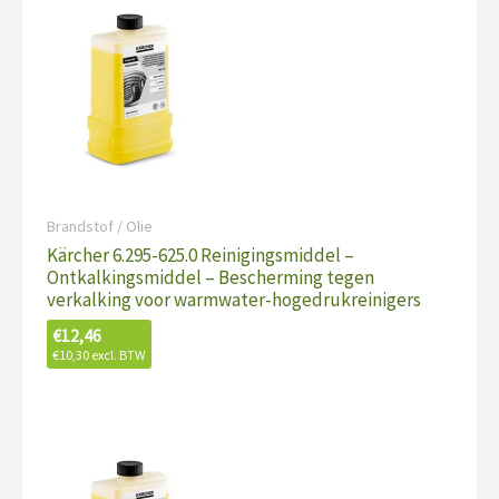
Brandstof / Olie
Kärcher 6.295-625.0 Reinigingsmiddel –
Ontkalkingsmiddel – Bescherming tegen
verkalking voor warmwater-hogedrukreinigers
€
12,46
€
10,30
excl. BTW