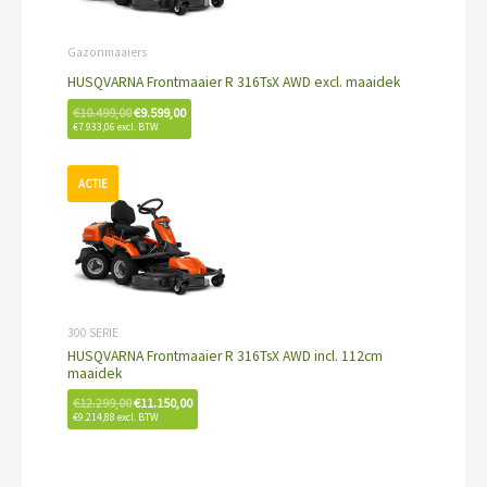
Gazonmaaiers
HUSQVARNA Frontmaaier R 316TsX AWD excl. maaidek
€
10.499,00
€
9.599,00
€
7.933,06
excl. BTW
Oorspronkelijke
Huidige
prijs
prijs
was:
is:
€12.299,00.
€11.150,00.
300 SERIE
HUSQVARNA Frontmaaier R 316TsX AWD incl. 112cm
maaidek
€
12.299,00
€
11.150,00
€
9.214,88
excl. BTW