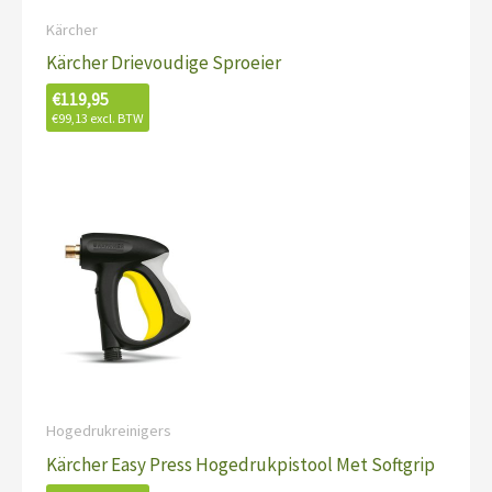
Kärcher
Kärcher Drievoudige Sproeier
€
119,95
€
99,13
excl. BTW
Hogedrukreinigers
Kärcher Easy Press Hogedrukpistool Met Softgrip