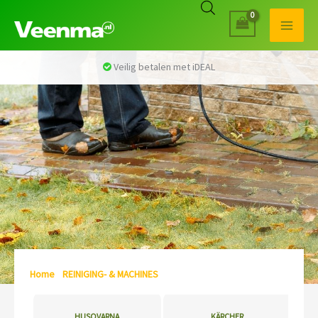
Veilig betalen met iDEAL
Home
/
REINIGING- & MACHINES
/ Pagina 17
HUSQVARNA
KÄRCHER