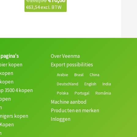
€
63,54
excl. BTW
 pagina's
Over Veenma
oier kopen
Export possibilities
 kopen
Arabie
Brasil
China
 kopen
Deutschland
English
India
p 3500 4 kopen
Polska
Portugal
România
kopen
Machine aanbod
n
Producten en merken
nigers kopen
Inloggen
 Kopen
n