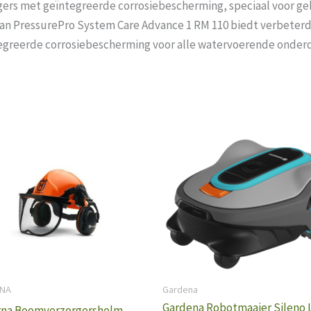
ers met geïntegreerde corrosiebescherming, speciaal voor g
n PressurePro System Care Advance 1 RM 110 biedt verbeterd
tegreerde corrosiebescherming voor alle watervoerende onder
NA
Gardena
Gardena Robotmaaier Sileno L
na Boomverzorgershelm