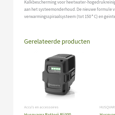
Kalkbescherming voor heetwater-hogedrukreinig
aan het systeemonderhoud. De nieuwe formule va
verwarmingsspiraalsysteem (tot 150 ° C) en geïn
Gerelateerde producten
Accu's en accessoires
HUSQVAR
Husqvarna Batterij Bli300
Husqvar