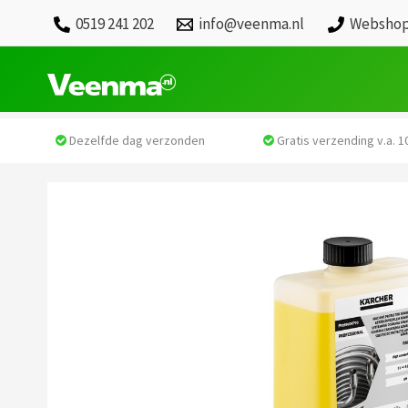
0519 241 202
info@veenma.nl
Webshop
Dezelfde dag verzonden
Gratis verzending v.a. 10