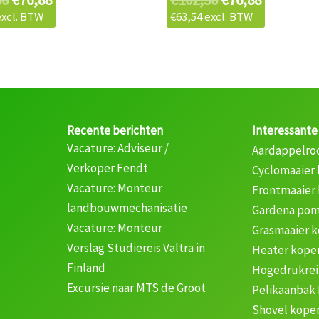
xcl. BTW
€
63,54
excl. BTW
Recente berichten
Interessante
Vacature: Adviseur /
Aardappelro
Verkoper Fendt
Cyclomaaier
Vacature: Monteur
Frontmaaier
landbouwmechanisatie
Gardena pom
Vacature: Monteur
Grasmaaier 
Verslag Studiereis Valtra in
Heater kope
Finland
Hogedrukrei
Excursie naar MTS de Groot
Pelikaanbak
Shovel kope