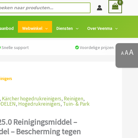
ten
 aanbod
Webwinkel
Diensten
Over Veenma
Snelle support
Voordelige prijzen
A
A
A
inigers
/ Kärcher 6.295-625.0 Reinigingsmiddel –
ing tegen verkalking voor warmwater-hogedrukreinigers
,
Kärcher hogedrukreinigers
,
Reinigen
,
DDELEN
,
Hogedrukreinigers
,
Tuin- & Park
25.0 Reinigingsmiddel –
del – Bescherming tegen