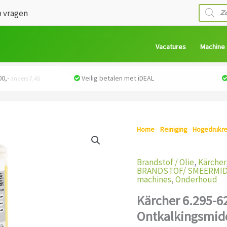
Produc
 vragen
zoeken
Vacatures
Machine
0,-
Veilig betalen met iDEAL
anders 7,45
Home
/
Reiniging
/
Hogedrukre
Ontkalkingsmiddel – Bescherm
Brandstof / Olie
,
Kärcher
BRANDSTOF/ SMEERMI
machines
,
Onderhoud
Kärcher 6.295-6
Ontkalkingsmid