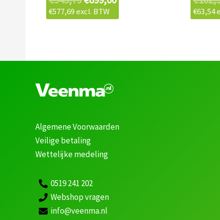
€
577,69
excl. BTW
€
63,54
e
Algemene Voorwaarden
Veilige betaling
Wettelijke medeling
0519 241 202
Webshop vragen
info@veenma.nl