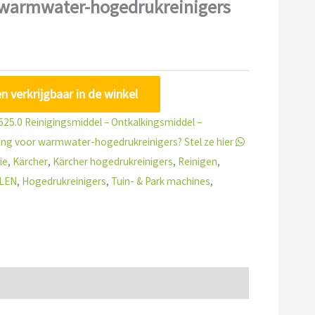
 warmwater-hogedrukreinigers
een verkrijgbaar in de winkel
625.0 Reinigingsmiddel – Ontkalkingsmiddel –
ing voor warmwater-hogedrukreinigers? Stel ze hier
ie
,
Kärcher
,
Kärcher hogedrukreinigers
,
Reinigen
,
LEN
,
Hogedrukreinigers
,
Tuin- & Park machines
,