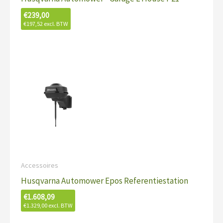
€
239,00
€
197,52
excl. BTW
Accessoires
Husqvarna Automower Epos Referentiestation
€
1.608,09
€
1.329,00
excl. BTW