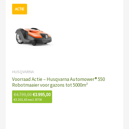
Oorspronkelijke
Huidige
prijs
prijs
was:
is:
€4.799,00.
€3.995,00.
HUSQVARNA
Voorraad Actie – Husqvarna Automower® 550
Robotmaaier voor gazons tot 5000m²
€
4.799,00
€
3.995,00
€
3.301,65
excl. BTW