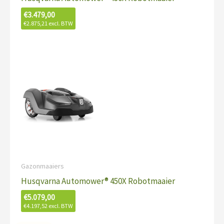
€
3.479,00
€
2.875,21
excl. BTW
Gazonmaaiers
Husqvarna Automower® 450X Robotmaaier
€
5.079,00
€
4.197,52
excl. BTW