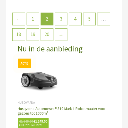
←
1
2
3
4
5
…
18
19
20
→
Nu in de aanbieding
Oorspronkelijke
Huidige
prijs
prijs
was:
is:
€1.549,00.
€1.249,00.
HUSQVARNA
Husqvarna Automower® 310 Mark II Robotmaaier voor
gazons tot 1000m²
€
1.549,00
€
1.249,00
€
1.032,23
excl. BTW