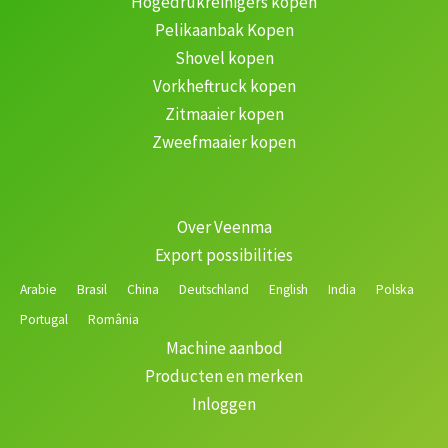
Hogedrukreinigers kopen
Pelikaanbak Kopen
Shovel kopen
Vorkheftruck kopen
Zitmaaier kopen
Zweefmaaier kopen
Over Veenma
Export possibilities
Arabie
Brasil
China
Deutschland
English
India
Polska
Portugal
România
Machine aanbod
Producten en merken
Inloggen