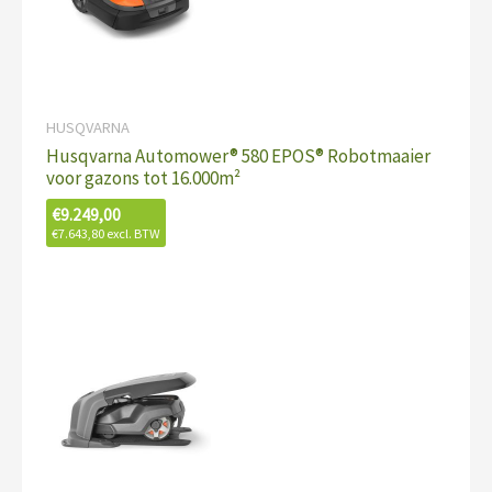
HUSQVARNA
Husqvarna Automower® 580 EPOS® Robotmaaier
voor gazons tot 16.000m²
€
9.249,00
€
7.643,80
excl. BTW