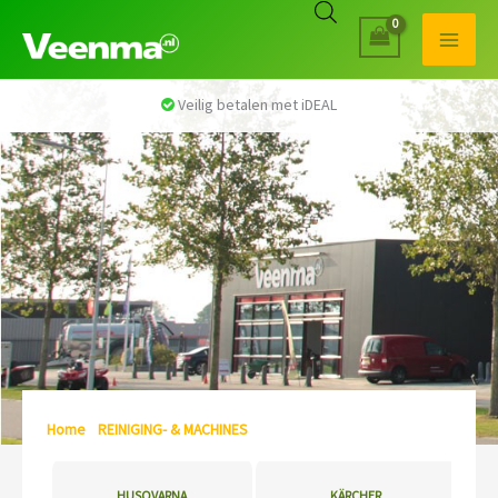
Veilig betalen met iDEAL
Home
/
REINIGING- & MACHINES
/ Pagina 2
HUSQVARNA
KÄRCHER