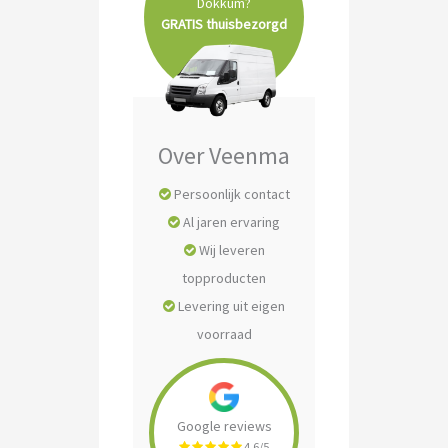
Dokkum?
Tuin- & Park machines
GRATIS thuisbezorgd
Zitmaaiers
Over Veenma
Persoonlijk contact
Al jaren ervaring
Wij leveren
topproducten
Levering uit eigen
voorraad
Google reviews
4.6/5