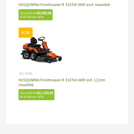
HUSQVARNA Frontmaaier R 316TsX AWD excl. maaidek
€
10.499,00
€
9.599,00
€
7.933,06
excl. BTW
Oorspronkelijke
Huidige
prijs
prijs
was:
is:
€12.299,00.
€11.150,00.
300 SERIE
HUSQVARNA Frontmaaier R 316TsX AWD incl. 112cm
maaidek
€
12.299,00
€
11.150,00
€
9.214,88
excl. BTW