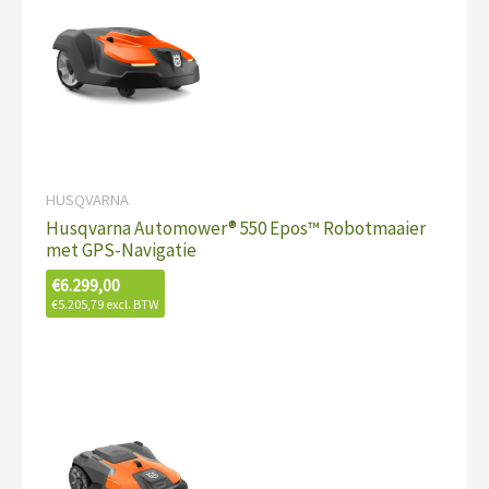
HUSQVARNA
Husqvarna Automower® 550 Epos™ Robotmaaier
met GPS-Navigatie
€
6.299,00
€
5.205,79
excl. BTW