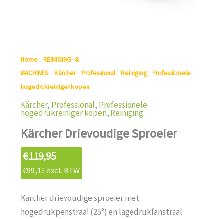
Home
/
REINIGING- &
MACHINES
/
Kärcher
/
Professional
/
Reiniging
/
Professionele
hogedrukreiniger kopen
/ Kärcher Drievoudige Sproeier
Kärcher
,
Professional
,
Professionele
hogedrukreiniger kopen
,
Reiniging
Kärcher Drievoudige Sproeier
€
119,95
€
99,13
excl. BTW
Kärcher drievoudige sproeier met
hogedrukpenstraal (25°) en lagedrukfanstraal