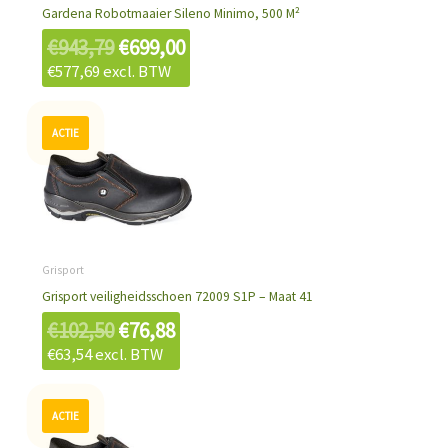
Gardena Robotmaaier Sileno Minimo, 500 M²
€
943,79
€
699,00
€
577,69
excl. BTW
Oorspronkelijke
Huidige
prijs
prijs
was:
is:
€102,50.
€76,88.
Grisport
Grisport veiligheidsschoen 72009 S1P – Maat 41
€
102,50
€
76,88
€
63,54
excl. BTW
Oorspronkelijke
Huidige