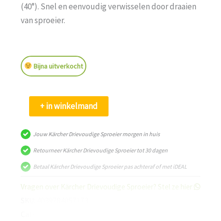
(40°). Snel en eenvoudig verwisselen door draaien
van sproeier.
Bijna uitverkocht
Kärcher
+ in winkelmand
Drievoudige
Sproeier
Jouw Kärcher Drievoudige Sproeier morgen in huis
aantal
Retourneer Kärcher Drievoudige Sproeier tot 30 dagen
Betaal Kärcher Drievoudige Sproeier pas achteraf of met iDEAL
Vragen over Kärcher Drievoudige Sproeier? Stel ze hier
SKU:
4039784057173
Categorieën:
Kärcher
,
Professional
,
Professionele