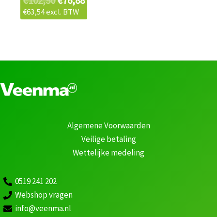
€
102,50
€
76,88
€
63,54
excl. BTW
Algemene Voorwaarden
Veilige betaling
Wettelijke medeling
0519 241 202
Webshop vragen
info@veenma.nl