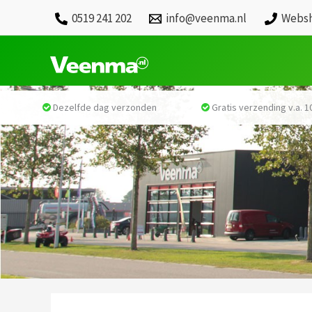
0519 241 202
info@veenma.nl
Websh
Dezelfde dag verzonden
Gratis verzending v.a. 10