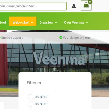
n
nbod
Webwinkel
Diensten
Over Veenma
Snelle support
Voordelige prijzen
Filteren
200 SERIE
300 SERIE