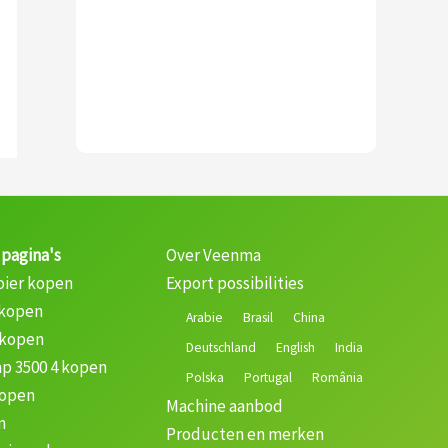
 pagina's
Over Veenma
oier kopen
Export possibilities
 kopen
Arabie
Brasil
China
 kopen
Deutschland
English
India
p 3500 4 kopen
Polska
Portugal
România
kopen
Machine aanbod
n
Producten en merken