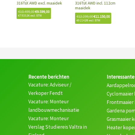
316TsX AWD excl. maaidek
316TsX AWD incl. 112cm
maaidek
€
10.499,00
€
9.599,00
€
7.933,06
excl. BTW
€
12.299,00
€
11.150,00
€
9.214,88
excl. BTW
Recente berichten
Interessante
Vacature: Adviseur /
Aardappelro
Verkoper Fendt
Cyclomaaier
Vacature: Monteur
Frontmaaier
landbouwmechanisatie
Gardena pom
Vacature: Monteur
Grasmaaier 
Verslag Studiereis Valtra in
Heater kope