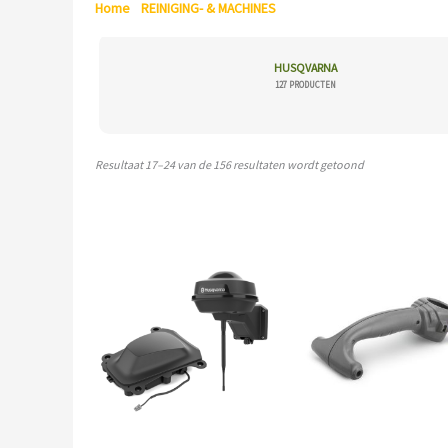
Home
/
REINIGING- & MACHINES
/ Pagina 3
HUSQVARNA
127 PRODUCTEN
Resultaat 17–24 van de 156 resultaten wordt getoond