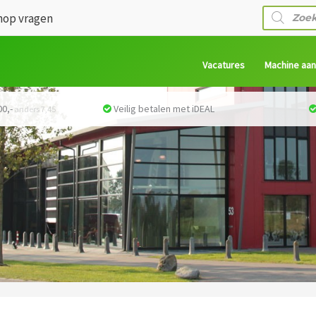
Producte
op vragen
zoeken
Vacatures
Machine aa
0,-
Veilig betalen met iDEAL
anders 7,45