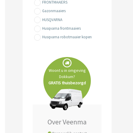
FRONTMAAIERS
Gazonmaaiers
HUSQVARNA
Husqvarna frontmaaiers
Husqvarna robotmaaier kopen
Husqvarna zitmaaiers
REINIGING- & MACHINES
Robotmaaiers
Woont u in omgeving
Tuin- & Park machines
Dokkum?
Zitmaaiers
GRATIS thuisbezorgd
Over Veenma