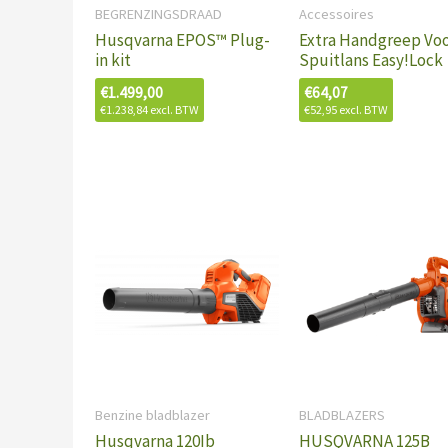
BEGRENZINGSDRAAD
Accessoires
Husqvarna EPOS™ Plug-
Extra Handgreep Vo
in kit
Spuitlans Easy!Lock
€
1.499,00
€
64,07
€
1.238,84
excl. BTW
€
52,95
excl. BTW
Benzine bladblazer
BLADBLAZERS
Husqvarna 120Ib
HUSQVARNA 125B