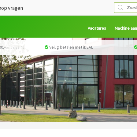
Producte
op vragen
zoeken
Vacatures
Machine aa
0,-
Veilig betalen met iDEAL
anders 7,45