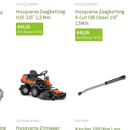
HUSQVARNA
HUSQVARNA
Husqvarna Zaagketting
Husqvarna Zaagketting
ek
H25 .325″ 1,5 Mm
X-Cut C85 Chisel 3/8”
1.5Mm
€
43,55
€
35,99
excl. BTW
€
43,55
€
35,99
excl. BTW
Gazonmaaiers
Kärcher
ing
Husqvarna Zitmaaier
Kärcher 1050 Mm Lans