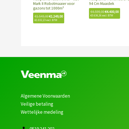
Mark II Robotmaaier voor
94 Cm Maaidek
gazons tot 1000m²
€
4.599,00
€
4.400,00
€
3.636,36
excl. BTW
€
1.549,00
€
1.249,00
€
1.032,23
excl. BTW
Algemene Voorwaarden
Veilige betaling
Wettelijke medeling