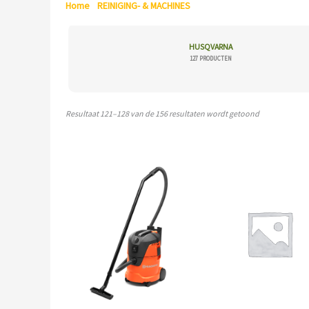
Home
/
REINIGING- & MACHINES
/ Pagina 16
HUSQVARNA
127 PRODUCTEN
Resultaat 121–128 van de 156 resultaten wordt getoond