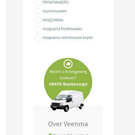
FRONTMAAIERS
Gazonmaaiers
HUSQVARNA
Husqvarna frontmaaiers
Husqvarna robotmaaier kopen
Husqvarna zitmaaiers
REINIGING- & MACHINES
Robotmaaiers
Woont u in omgeving
Tuin- & Park machines
Dokkum?
Zitmaaiers
GRATIS thuisbezorgd
Over Veenma