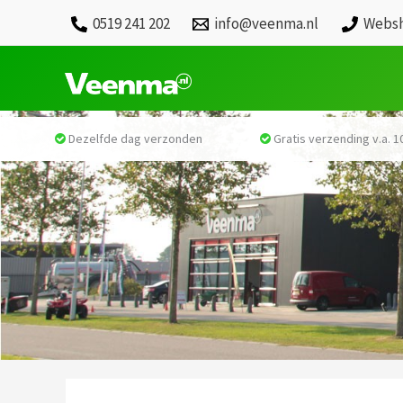
0519 241 202
info@veenma.nl
Websh
Dezelfde dag verzonden
Gratis verzending v.a. 10