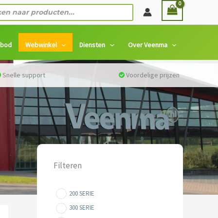
n
nbod
Webwinkel
Diensten
Over Veenma
Snelle support
Voordelige prijzen
Filteren
200 SERIE
300 SERIE