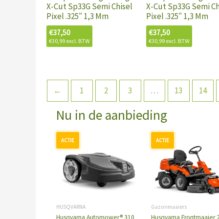
X-Cut Sp33G Semi Chisel
X-Cut Sp33G Semi Ch
Pixel .325″ 1,3 Mm
Pixel .325″ 1,3 Mm
€
37,50
€
37,50
€
30,99
excl. BTW
€
30,99
excl. BTW
←
1
2
3
…
13
14
Nu in de aanbieding
Oorspronkelijke
Huidige
Oorspronkelijke
Huidig
prijs
prijs
prijs
prijs
was:
is:
was:
is:
€1.549,00.
€1.249,00.
€4.599,00.
€4.400,
HUSQVARNA
Gazonmaaiers
Husqvarna Automower® 310
Husqvarna Frontmaaier 