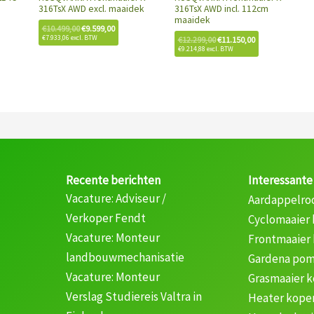
316TsX AWD excl. maaidek
316TsX AWD incl. 112cm
maaidek
€
10.499,00
€
9.599,00
€
7.933,06
excl. BTW
€
12.299,00
€
11.150,00
€
9.214,88
excl. BTW
Recente berichten
Interessante
Vacature: Adviseur /
Aardappelro
Verkoper Fendt
Cyclomaaier
Vacature: Monteur
Frontmaaier
landbouwmechanisatie
Gardena pom
Vacature: Monteur
Grasmaaier 
Verslag Studiereis Valtra in
Heater kope