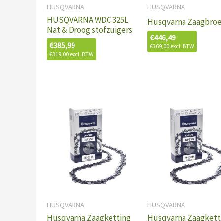
HUSQVARNA
HUSQVARNA
HUSQVARNA WDC 325L
Husqvarna Zaagbro
Nat & Droog stofzuigers
€
446,49
€
385,99
€
369,00
excl. BTW
€
319,00
excl. BTW
HUSQVARNA
HUSQVARNA
Husqvarna Zaagketting
Husqvarna Zaagkett