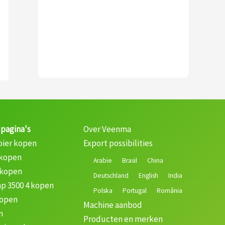
 pagina's
Over Veenma
oier kopen
Export possibilities
 kopen
Arabie
Brasil
China
 kopen
Deutschland
English
India
p 3500 4 kopen
Polska
Portugal
România
kopen
Machine aanbod
n
Producten en merken