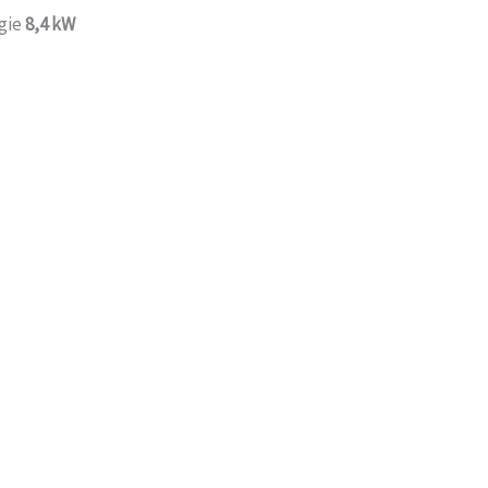
rgie
8,4 kW