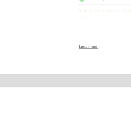
Cm
Maaidek
Vragen over Husqvarna Fron
aantal
SKU:
7392930675490
Categorieën:
Gazonmaaier
Tuin- & Park machines
Lees meer