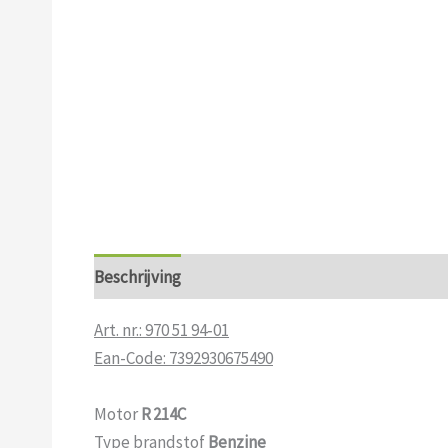
Beschrijving
Aanvullende informatie
Art. nr.: 970 51 94‑01
Ean-Code: 7392930675490
Motor
R 214C
Type brandstof
Benzine