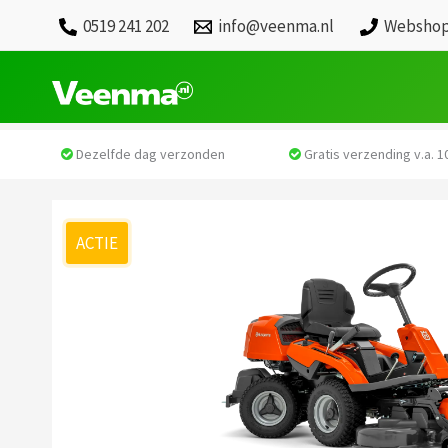
0519 241 202
info@veenma.nl
Webshop
Dezelfde dag verzonden
Gratis verzending v.a. 10