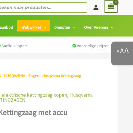
ten
 aanbod
Webwinkel
Diensten
Over Veenma
Snelle support
Voordelige prijzen
A
A
A
S
/
HUSQVARNA
/
Zagen
/
Husqvarna kettingzaag
/ Husqvarna
 elektrische kettingzaag kopen
,
Husqvarna
TINGZAGEN
Kettingzaag met accu