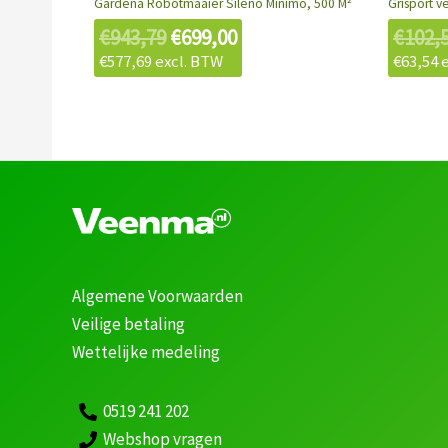
Gardena Robotmaaier Sileno Minimo, 500 M²
Grisport v
€
943,79
€
699,00
€
102,
€
577,69
excl. BTW
€
63,54
e
Algemene Voorwaarden
Veilige betaling
Wettelijke medeling
0519 241 202
Webshop vragen