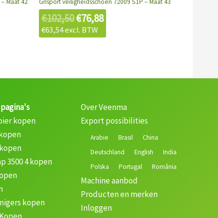
 – Maat 42
Grisport veiligheidsschoen 72009 S1P – Maat 43
€
102,50
€
76,88
€
63,54
excl. BTW
 pagina's
Over Veenma
oier kopen
Export possibilities
 kopen
Arabie
Brasil
China
 kopen
Deutschland
English
India
p 3500 4 kopen
Polska
Portugal
România
kopen
Machine aanbod
n
Producten en merken
nigers kopen
Inloggen
 Kopen