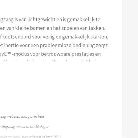
gzaag is van lichtgewicht en is gemakkelijk te
en van kleine bomen en het snoeien van takken.
ef toetsenbord voor veilig en gemakkelijk starten,
t inertie voor een probleemloze bediening zorgt.
avE ™ -modus voor betrouwbare prestaties en
n directe emissies, terwijl een laag geluidsniveau
 in woonwijken te werken zonder de buren te
aag met accu morgen in huis
ttingzaag met accu tot 30 dagen
zaag met accu pas achteraf of met iDEAL