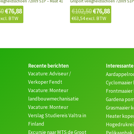
eiligheidsschoen 72009 S1P – Maat 41
Grisport veiligheidsschoen 72009 S1P
50
€
76,88
€
102,50
€
76,88
xcl. BTW
€
63,54
excl. BTW
Recente berichten
Interessante
Vacature: Adviseur /
Aardappelro
Verkoper Fendt
Cyclomaaier
Vacature: Monteur
Frontmaaier
landbouwmechanisatie
Gardena pom
Vacature: Monteur
Grasmaaier 
Verslag Studiereis Valtra in
Heater kope
Finland
Hogedrukrei
Excursie naar MTS de Groot
Pelikaanbak