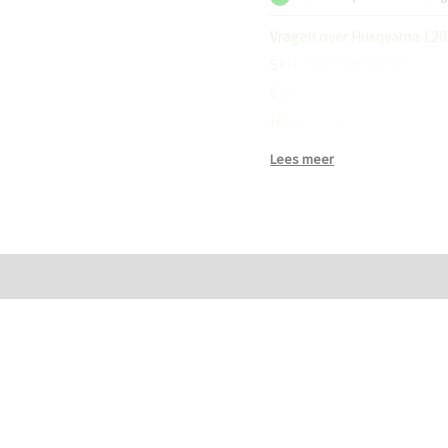
aantal
Vragen over Husqvarna 120I
SKU:
7391736234580
Categorieën:
HUSQVARNA
,
Husqvarna kettingzaag
,
Za
Lees meer