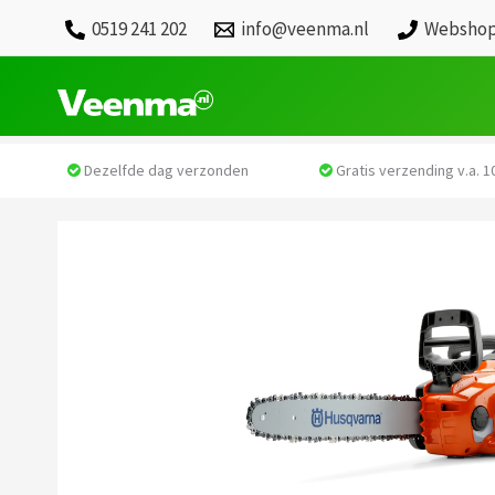
0519 241 202
info@veenma.nl
Webshop
Dezelfde dag verzonden
Gratis verzending v.a. 10