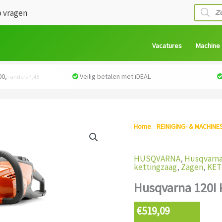
Produc
 vragen
zoeken
Vacatures
Machine
0,-
Veilig betalen met iDEAL
anders 7,45
Home
/
REINIGING- & MACHINE
120I Kettingzaag met accu
HUSQVARNA
,
Husqvarna
kettingzaag
,
Zagen
,
KET
Husqvarna 120I 
€
519,09