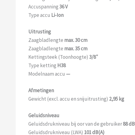
Accuspanning
36 V
Type accu
Li-Ion
Uitrusting
Zaagbladlengte
max. 30 cm
Zaagbladlengte
max. 35 cm
Kettingsteek (Toonhoogte)
3/8″
Type ketting
H38
Modelnaam accu
—
Afmetingen
Gewicht (excl. accu en snijuitrusting)
2,95 kg
Geluidsniveau
Geluidsdrukniveau bij oor van de gebruiker
88 dB
Geluidsdrukniveau (LWA)
101 dB(A)