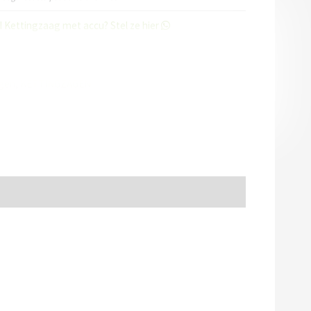
 Kettingzaag met accu? Stel ze hier
Husqvarna elektrische kettingzaag kopen
,
gen
,
KETTINGZAGEN