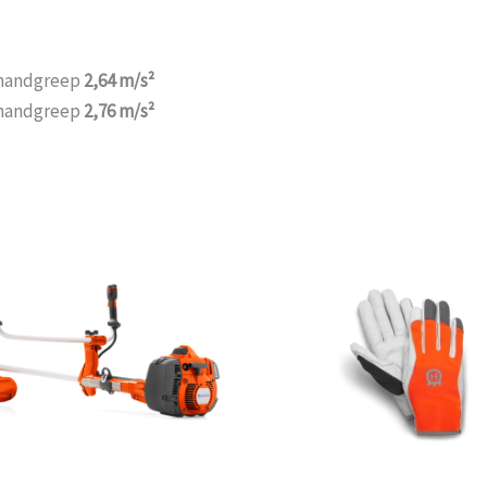
r handgreep
2,64 m/s²
r handgreep
2,76 m/s²