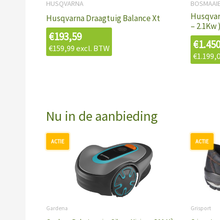
HUSQVARNA
BOSMAAIE
Husqvar
Husqvarna Draagtuig Balance Xt
– 2.1Kw 
€
193,59
€
1.45
€
159,99
excl. BTW
€
1.199,
Nu in de aanbieding
Oorspronkelijke
Huidige
prijs
prijs
was:
is:
€943,79.
€699,00.
Gardena
Grisport