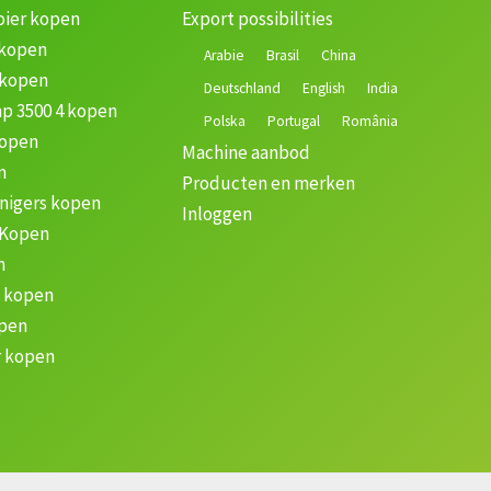
oier kopen
Export possibilities
 kopen
Arabie
Brasil
China
 kopen
Deutschland
English
India
p 3500 4 kopen
Polska
Portugal
România
kopen
Machine aanbod
n
Producten en merken
nigers kopen
Inloggen
 Kopen
n
k kopen
open
 kopen