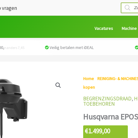
Produc
 vragen
zoeken
Vacatures
Machine
0,-
Veilig betalen met iDEAL
anders 7,45
Home
/
REINIGING- & MACHINE
kopen
/ Husqvarna EPOS™ Plug-
BEGRENZINGSDRAAD
,
H
TOEBEHOREN
Husqvarna EPOS™
€
1.499,00