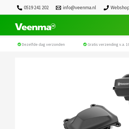
0519 241 202
info@veenma.nl
Webshop
Dezelfde dag verzonden
Gratis verzending v.a. 10