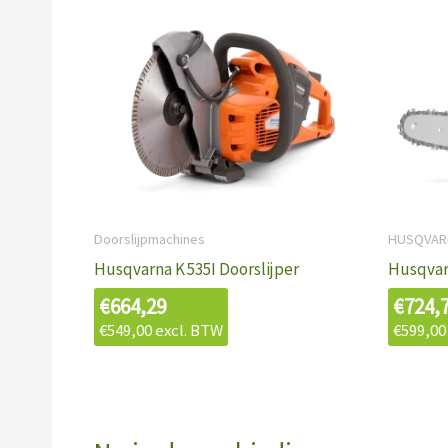
Doorslijpmachines
HUSQVAR
Husqvarna K 535I Doorslijper
Husqvar
€
664,29
€
724,
€
549,00
excl. BTW
€
599,00