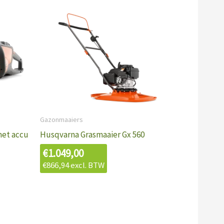
Gazonmaaiers
met accu
Husqvarna Grasmaaier Gx 560
€
1.049,00
€
866,94
excl. BTW