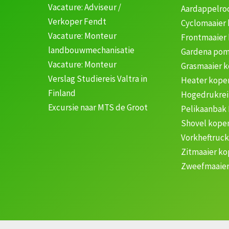
Vacature: Adviseur /
Aardappelro
Verkoper Fendt
Cyclomaaier
Vacature: Monteur
Frontmaaier
landbouwmechanisatie
Gardena pom
Vacature: Monteur
Grasmaaier 
Verslag Studiereis Valtra in
Heater kope
Finland
Hogedrukrei
Excursie naar MTS de Groot
Pelikaanbak
Shovel kope
Vorkheftruc
Zitmaaier k
Zweefmaaier