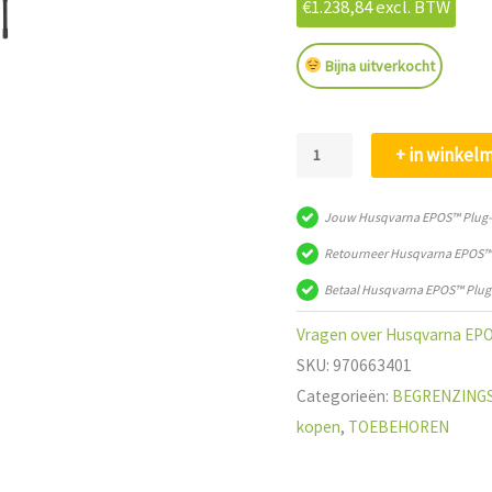
€
1.238,84
excl. BTW
Bijna uitverkocht
Husqvarna
+ in winkel
EPOS™
Plug-
Jouw Husqvarna EPOS™ Plug-in
in
Retourneer Husqvarna EPOS™ P
kit
Betaal Husqvarna EPOS™ Plug-i
aantal
Vragen over Husqvarna EPOS™
SKU:
970663401
Categorieën:
BEGRENZING
kopen
,
TOEBEHOREN