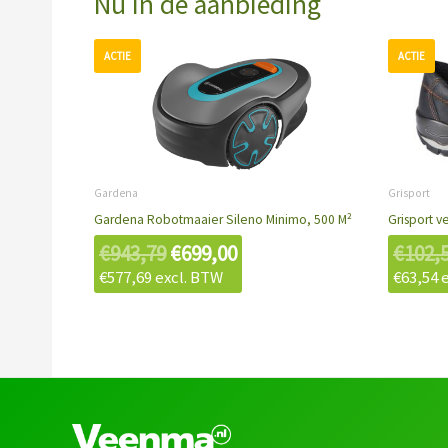
Nu in de aanbieding
Oorspronkelijke
Huidige
prijs
prijs
was:
is:
€943,79.
€699,00.
Gardena
Grisport
Gardena Robotmaaier Sileno Minimo, 500 M²
Grisport v
€
943,79
€
699,00
€
102,
€
577,69
excl. BTW
€
63,54
e