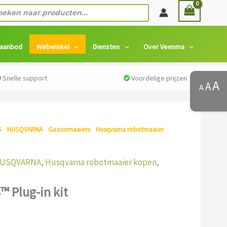
ten
 aanbod
Webwinkel
Diensten
Over Veenma
Snelle support
Voordelige prijzen
A
A
A
S
/
HUSQVARNA
/
Gazonmaaiers
/
Husqvarna robotmaaier
in kit
USQVARNA
,
Husqvarna robotmaaier kopen
,
 Plug-in kit