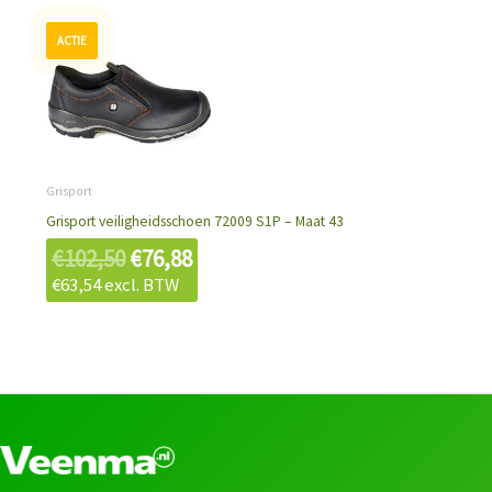
Oorspronkelijke
Huidige
prijs
prijs
was:
is:
€102,50.
€76,88.
Grisport
Grisport veiligheidsschoen 72009 S1P – Maat 43
€
102,50
€
76,88
€
63,54
excl. BTW