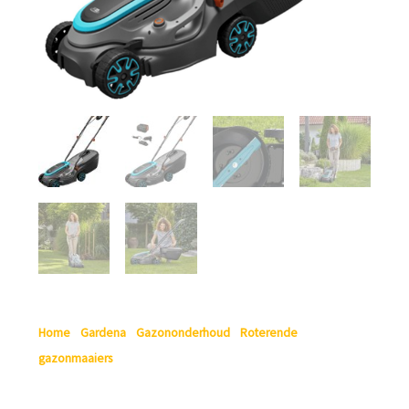
Home
/
Gardena
/
Gazononderhoud
/
Roterende
gazonmaaiers
/ Gardena Accugrasmaaier PowerMax 32/18V
P4A Set