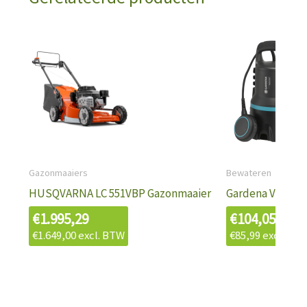
Gazonmaaiers
Bewateren
HUSQVARNA LC 551VBP Gazonmaaier
Gardena Vuilwa
€
1.995,29
€
104,05
€
1.649,00
excl. BTW
€
85,99
excl. BT