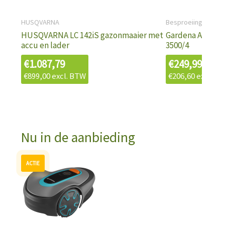
HUSQVARNA
Besproeiing
HUSQVARNA LC 142iS gazonmaaier met
Gardena Automa
accu en lader
3500/4
€
1.087,79
€
249,99
€
899,00
excl. BTW
€
206,60
excl. B
Nu in de aanbieding
Oorspronkelijke
Huidige
prijs
prijs
was:
is:
€943,79.
€699,00.