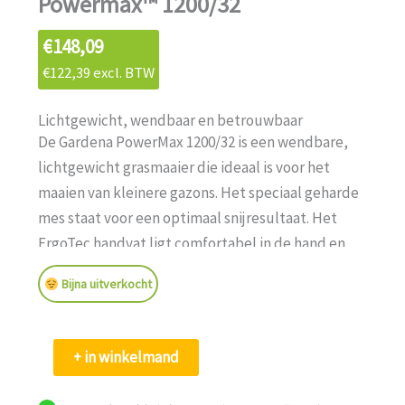
Powermax™ 1200/32
€
148,09
€
122,39
excl. BTW
Lichtgewicht, wendbaar en betrouwbaar
De Gardena PowerMax 1200/32 is een wendbare,
lichtgewicht grasmaaier die ideaal is voor het
maaien van kleinere gazons. Het speciaal geharde
mes staat voor een optimaal snijresultaat. Het
ErgoTec handvat ligt comfortabel in de hand en
maakt het eenvoudig om de grasmaaier te duwen.
Bijna uitverkocht
Het instellen van de maaihoogte kan eenvoudig
centraal versteld worden in 10 standen dankzij de
QuickFit-functie. Extra graskammen aan de
Gardena
+ in winkelmand
zijkanten zorgen ervoor dat ook het gras langs
Elektrische
muren en stoepranden perfect wordt gemaaid.
Grasmaaier