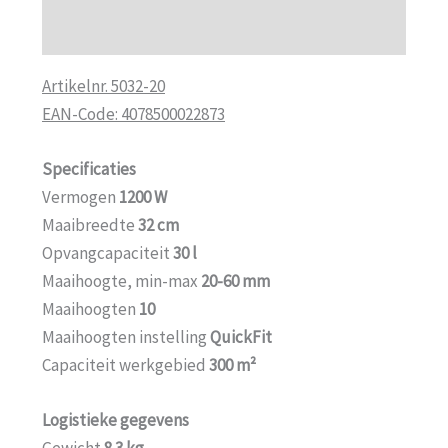
Aanvullende informatie
Artikelnr. 5032-20
EAN-Code: 4078500022873
Specificaties
Vermogen
1200 W
Maaibreedte
32 cm
Opvangcapaciteit
30 l
Maaihoogte, min-max
20-60 mm
Maaihoogten
10
Maaihoogten instelling
QuickFit
Capaciteit werkgebied
300 m²
Logistieke gegevens