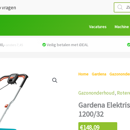
Produc
 vragen
zoeken
Vacatures
Machine
0,-
Veilig betalen met iDEAL
anders 7,45
Home
/
Gardena
/
Gazononde
Grasmaaier Powermax™ 1200/
Gazononderhoud
,
Roter
Gardena Elektr
1200/32
€
148,09