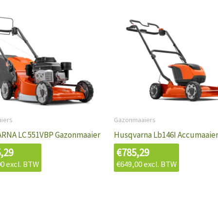
iers
Gazonmaaiers
RNA LC 551VBP Gazonmaaier
Husqvarna Lb146I Accumaaier
5,29
€
785,29
00
excl. BTW
€
649,00
excl. BTW