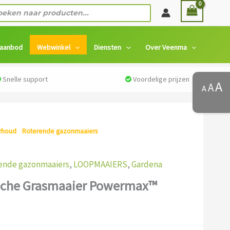
ten
 aanbod
Webwinkel
Diensten
Over Veenma
Snelle support
Voordelige prijzen
A
A
A
rhoud
/
Roterende gazonmaaiers
/ Gardena Elektrische
32
ende gazonmaaiers
,
LOOPMAAIERS
,
Gardena
ische Grasmaaier Powermax™