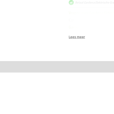
Betaal Gardena Elektrische G
aantal
Vragen over Gardena Elekt
Categorieën:
Gazononderh
Gardena
Lees meer