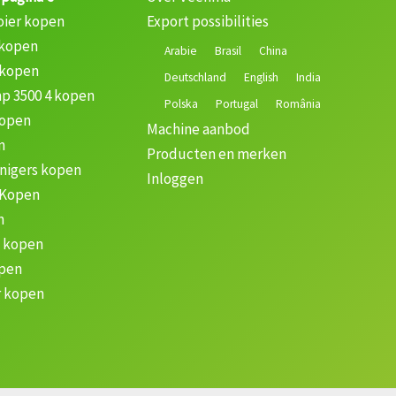
oier kopen
Export possibilities
 kopen
Arabie
Brasil
China
 kopen
Deutschland
English
India
p 3500 4 kopen
Polska
Portugal
România
kopen
Machine aanbod
n
Producten en merken
nigers kopen
Inloggen
 Kopen
n
k kopen
open
 kopen