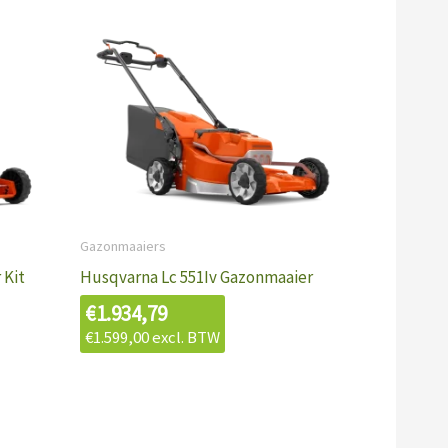
Gazonmaaiers
 Kit
Husqvarna Lc 551Iv Gazonmaaier
€
1.934,79
€
1.599,00
excl. BTW