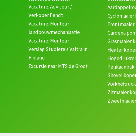
Vacature: Adviseur /
Aardappelro
Verkoper Fendt
Cyclomaaier
Vacature: Monteur
Frontmaaier
landbouwmechanisatie
Gardena pom
Vacature: Monteur
Grasmaaier 
Verslag Studiereis Valtra in
Heater kope
Finland
Hogedrukrei
Excursie naar MTS de Groot
Pelikaanbak
Shovel kope
Vorkheftruc
Zitmaaier k
Zweefmaaier