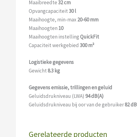
Maaibreedte
32 cm
Opvangcapaciteit
30 l
Maaihoogte, min-max
20-60 mm
Maaihoogten
10
Maaihoogten instelling
QuickFit
Capaciteit werkgebied
300 m²
Logistieke gegevens
Gewicht
8.3 kg
Gegevens emissie, trillingen en geluid
Geluidsdrukniveau (LWA)
94 dB(A)
Geluidsdrukniveau bij oor van de gebruiker
82 dB
Gerelateerde producten