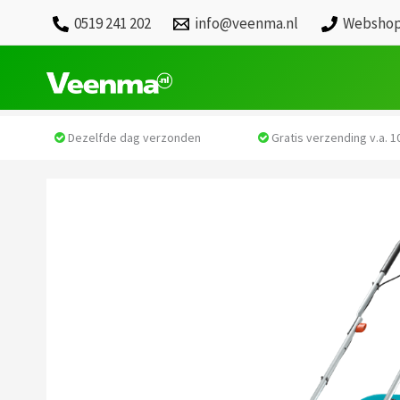
0519 241 202
info@veenma.nl
Webshop
Dezelfde dag verzonden
Gratis verzending v.a. 10