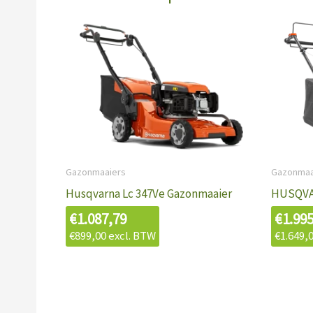
Gazonmaaiers
Gazonmaa
Husqvarna Lc 347Ve Gazonmaaier
HUSQVA
€
1.087,79
€
1.99
€
899,00
excl. BTW
€
1.649,