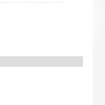
rasmaaier Powermax™ 1200/32 pas achteraf of met iDEAL
rische Grasmaaier Powermax™ 1200/32? Stel ze hier
oud
,
Roterende gazonmaaiers
,
LOOPMAAIERS
,