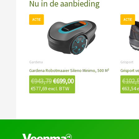
Nu in de aanbieding
Oorspronkelijke
Huidige
prijs
prijs
was:
is:
€943,79.
€699,00.
Gardena
Grisport
Gardena Robotmaaier Sileno Minimo, 500 M²
Grisport v
€
943,79
€
699,00
€
102,
€
577,69
excl. BTW
€
63,54
e