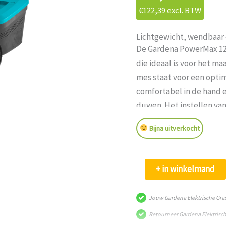
€
122,39
excl. BTW
Lichtgewicht, wendbaar
De Gardena PowerMax 120
die ideaal is voor het m
mes staat voor een optim
comfortabel in de hand 
duwen. Het instellen va
worden in 10 standen da
Bijna uitverkocht
de zijkanten zorgen erv
perfect wordt gemaaid. 
snijden en opvangen. Da
Gardena
+ in winkelmand
gemakkelijk te vervoere
Elektrische
Grasmaaier
Jouw Gardena Elektrische Gr
Powermax™
Retourneer Gardena Elektrisc
1200/32