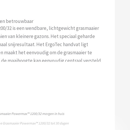
 en betrouwbaar
0/32 is een wendbare, lichtgewicht grasmaaier
aaien van kleinere gazons. Het speciaal geharde
aal snijresultaat. Het ErgoTec handvat ligt
en maakt het eenvoudig om de grasmaaier te
n de maaihoogte kan eenvoudig centraal versteld
nkzij de QuickFit-functie. Extra graskammen aan
oor dat ook het gras langs muren en stoepranden
Het CNC-systeem staat bovendien voor efficiënt
nkzij het opvouwbare frame is de grasmaaier
n en compact op te bergen.
asmaaier Powermax™ 1200/32 morgen in huis
he Grasmaaier Powermax™ 1200/32 tot 30 dagen