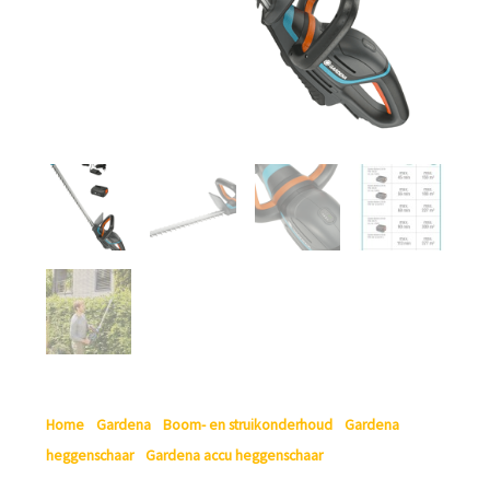
Home
/
Gardena
/
Boom- en struikonderhoud
/
Gardena
heggenschaar
/
Gardena accu heggenschaar
/ Gardena
Accuheggenschaar Comfortcut 60/18V P4A Set