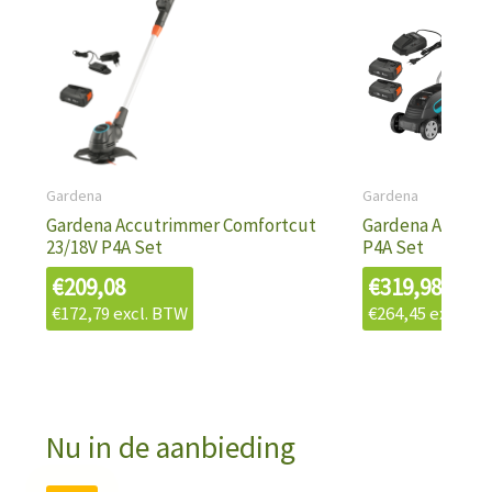
Gardena
Gardena
Gardena Accutrimmer Comfortcut
Gardena Accu M
23/18V P4A Set
P4A Set
€
209,08
€
319,98
€
172,79
excl. BTW
€
264,45
excl. B
Nu in de aanbieding