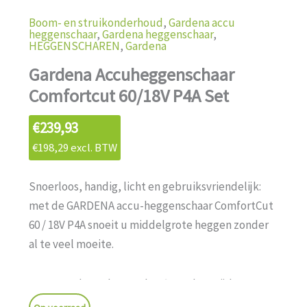
Boom- en struikonderhoud
,
Gardena accu
heggenschaar
,
Gardena heggenschaar
,
HEGGENSCHAREN
,
Gardena
Gardena Accuheggenschaar
Comfortcut 60/18V P4A Set
€
239,93
€
198,29
excl. BTW
Snoerloos, handig, licht en gebruiksvriendelijk:
met de GARDENA accu-heggenschaar ComfortCut
60 / 18V P4A snoeit u middelgrote heggen zonder
al te veel moeite.
De meegeleverde accu heeft een looptijd tot 56
minuten of tot 188 vierkante meter heg. Dankzij