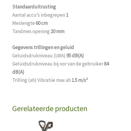
Standaarduitrusting
Aantal accu’s inbegrepen
1
Meslengte
60 cm
Tandmes opening
20 mm
Gegevens trillingen en geluid
Geluidsdrukniveau (LWA)
95 dB(A)
Geluidsdrukniveau bij oor van de gebruiker
84
dB(A)
Trilling (ah) Vibratiie max ah
1.5 m/s²
Gerelateerde producten