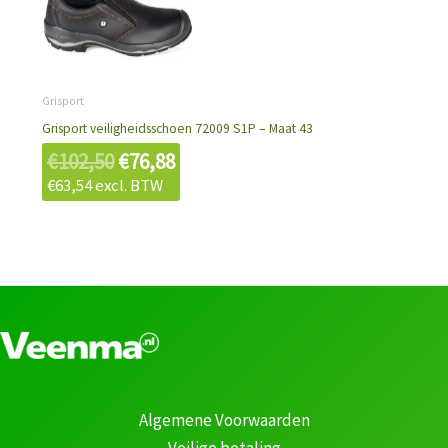
prijs
prijs
was:
is:
€102,50.
€76,88.
Grisport
Grisport veiligheidsschoen 72009 S1P – Maat 43
€
102,50
€
76,88
€
63,54
excl. BTW
Algemene Voorwaarden