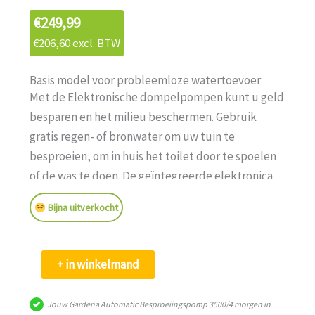
€
249,99
€
206,60
excl. BTW
Basis model voor probleemloze watertoevoer
Met de Elektronische dompelpompen kunt u geld
besparen en het milieu beschermen. Gebruik
gratis regen- of bronwater om uw tuin te
besproeien, om in huis het toilet door te spoelen
of de was te doen. De geïntegreerde elektronica
activeert deze degelijke Elektronische
Bijna uitverkocht
dompelpomp automatisch als er water nodig is, en
schakelt hem weer uit als er geen vraag meer is. De
compacte Automatische Besproeiingspomp
Gardena
+ in winkelmand
3500/4 met een vermogen van 800 W, een maximale
Automatic
afgiftecapaciteit van 3500 l/u, en een maximale
Besproeiingspomp
Jouw Gardena Automatic Besproeiingspomp 3500/4 morgen in
druk van 4,0 bar, is perfect voor gebruik op een