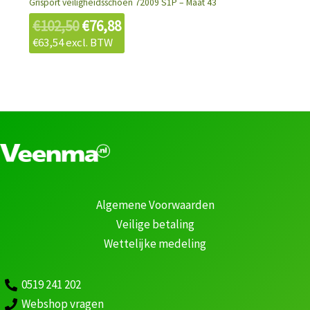
Grisport veiligheidsschoen 72009 S1P – Maat 43
€
102,50
€
76,88
€
63,54
excl. BTW
Algemene Voorwaarden
Veilige betaling
Wettelijke medeling
0519 241 202
Webshop vragen