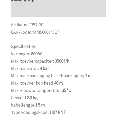
Aanvullende informatie
Artikelnr. 1757-20
EAN-Code: 4078500004527
Specificaties
Vermogen
800 W
Max. toevoercapaciteit
3500 l/h
Maximale druk
4 bar
Maximale aanzuiging bij zelfaanzuiging
7 m
Max. toevoer kop head
40 m
Max. vloeistoftemperatuur
35 °C
Gewicht
8.3 kg
Kabellengte
1.5 m
Type voedingskabel
H07 RNF