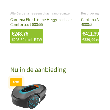
Alle Gardena heggenschaar aanbiedingen
Besproeiing
Gardena Elektrische Heggenschaar
Gardena Automa
Comfortcut 600/55
4000/5
€
248,76
€
411,39
€
205,59
excl. BTW
€
339,99
excl. B
Nu in de aanbieding
Oorspronkelijke
Huidige
prijs
prijs
was:
is:
€943,79.
€699,00.