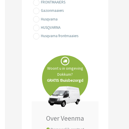
FRONTMAAIERS
Gazonmaaiers
Husqvarna
HUSQVARNA
Husqvarna frontmaaiers
Husqvarna zitmaaiers
REINIGING- & MACHINES
Tuin- & Park machines
Woont u in omgeving
Zitmaaiers
Dokkum?
GRATIS thuisbezorgd
0.
Over Veenma