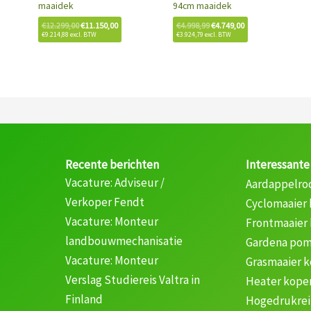
maaidek
94cm maaidek
€
12.299,00
€
11.150,00
€
4.998,99
€
4.749,00
€
9.214,88
excl. BTW
€
3.924,79
excl. BTW
Recente berichten
Interessante
Vacature: Adviseur /
Aardappelro
Verkoper Fendt
Cyclomaaier
Vacature: Monteur
Frontmaaier
landbouwmechanisatie
Gardena pom
Vacature: Monteur
Grasmaaier 
Verslag Studiereis Valtra in
Heater kope
Finland
Hogedrukrei