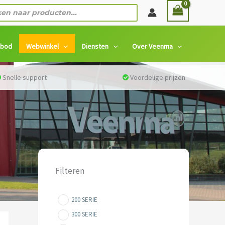
n
nbod
Webwinkel
Diensten
Over Veenma
Snelle support
Voordelige prijzen
Filteren
200 SERIE
300 SERIE