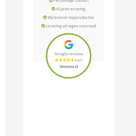
Persoonlijk contact
Al jaren ervaring
Wij leveren topproducten
Levering uit eigen voorraad
Google reviews
4.6/5
Veenma.nl
0.