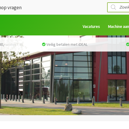
Producte
op vragen
zoeken
Vacatures
Machine aa
0,-
Veilig betalen met iDEAL
anders 7,45