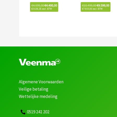
€
4.599,00
€
4.400,00
€
10.499,00
€
9.599,00
€
3.636,36
excl. BTW
€
7.933,06
excl. BTW
Algemene Voorwaarden
Veilige betaling
Wettelijke medeling
0519 241 202