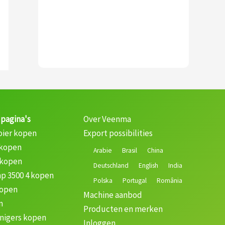
 pagina's
Over Veenma
oier kopen
Export possibilities
 kopen
Arabie
Brasil
China
 kopen
Deutschland
English
India
p 3500 4 kopen
Polska
Portugal
România
kopen
Machine aanbod
n
Producten en merken
nigers kopen
Inloggen