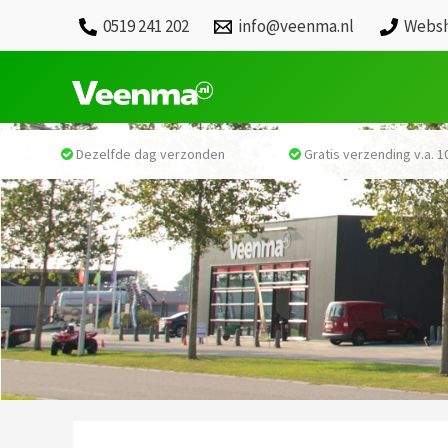
0519 241 202
info@veenma.nl
Websh
Dezelfde dag verzonden
Gratis verzending v.a. 10