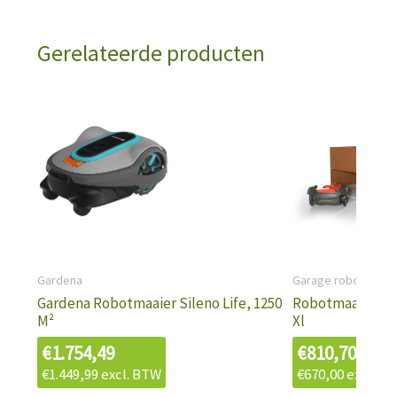
Gerelateerde producten
Gardena
Garage robotmaaie
Gardena Robotmaaier Sileno Life, 1250
Robotmaaier-Ga
M²
Xl
€
1.754,49
€
810,70
€
1.449,99
excl. BTW
€
670,00
excl. B