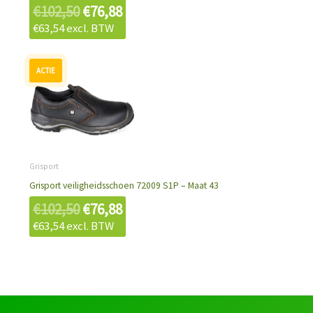
€
102,50
€
76,88
€
63,54
excl. BTW
Oorspronkelijke
Huidige
prijs
prijs
was:
is:
€102,50.
€76,88.
Grisport
Grisport veiligheidsschoen 72009 S1P – Maat 43
€
102,50
€
76,88
€
63,54
excl. BTW