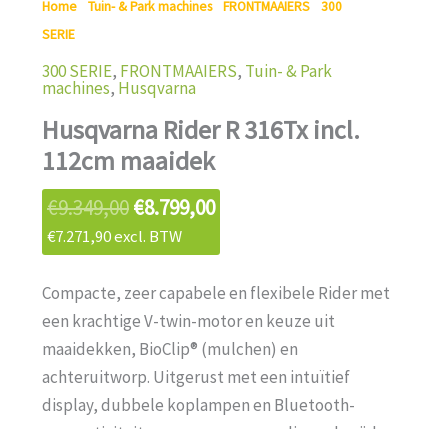
Home
/
Tuin- & Park machines
/
FRONTMAAIERS
/
300
SERIE
/ Husqvarna Rider R 316Tx incl. 112cm maaidek
300 SERIE
,
FRONTMAAIERS
,
Tuin- & Park
machines
,
Husqvarna
Husqvarna Rider R 316Tx incl.
112cm maaidek
€
9.349,00
€
8.799,00
€
7.271,90
excl. BTW
Compacte, zeer capabele en flexibele Rider met
een krachtige V-twin-motor en keuze uit
maaidekken, BioClip® (mulchen) en
achteruitworp. Uitgerust met een intuïtief
display, dubbele koplampen en Bluetooth-
connectiviteit waarmee u eenvoudig uw berijder