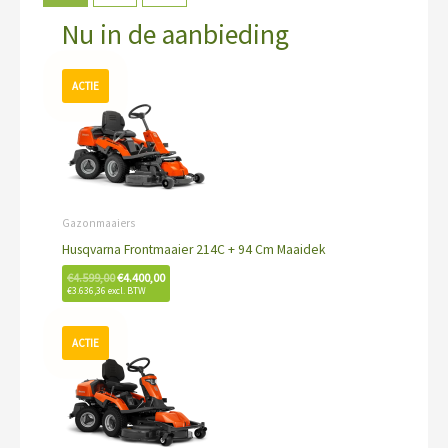
Nu in de aanbieding
Oorspronkelijke
Huidige
prijs
prijs
was:
is:
€4.599,00.
€4.400,00.
Gazonmaaiers
Husqvarna Frontmaaier 214C + 94 Cm Maaidek
€
4.599,00
€
4.400,00
€
3.636,36
excl. BTW
Oorspronkelijke
Huidige
prijs
prijs
was:
is:
€10.499,00.
€9.599,00.