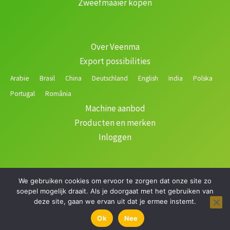
Zweefmaaier kopen
Over Veenma
Export possibilities
Arabie
Brasil
China
Deutschland
English
India
Polska
Portugal
România
Machine aanbod
Producten en merken
Inloggen
We gebruiken cookies om ervoor te zorgen dat onze site zo
Copyright © 2026 Veenma | Gerealiseerd door
soepel mogelijk draait. Als je doorgaat met het gebruiken van
deze site, gaan we ervan uit dat je ermee instemt.
Filteren
Ok
Nee