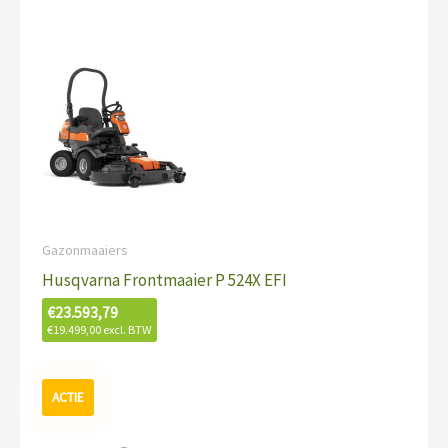
Gazonmaaiers
Husqvarna Frontmaaier P 524X EFI
€
23.593,79
€
19.499,00
excl. BTW
Oorspronkelijke
Huidige
prijs
prijs
was:
is: