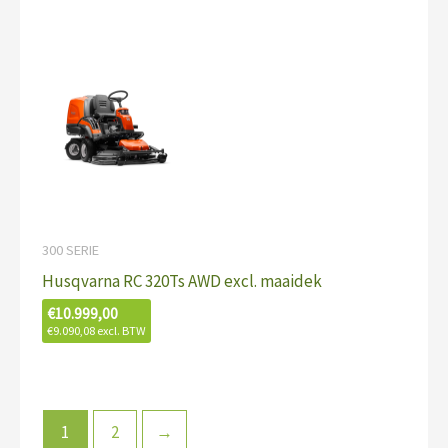
300 SERIE
Husqvarna RC 320Ts AWD excl. maaidek
€
10.999,00
€
9.090,08
excl. BTW
1
2
→