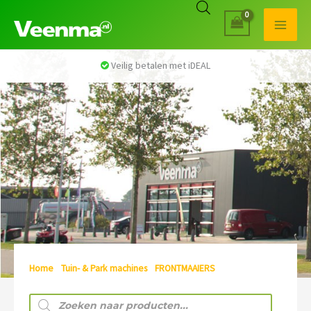
Veilig betalen met iDEAL
Home
/
Tuin- & Park machines
/
FRONTMAAIERS
/ Husqvarna
frontmaaiers
Producten
zoeken