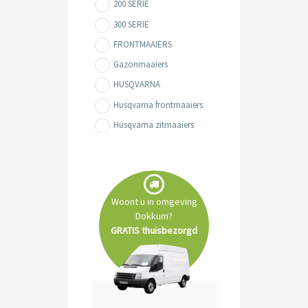
200 SERIE
300 SERIE
FRONTMAAIERS
Gazonmaaiers
HUSQVARNA
Husqvarna frontmaaiers
Husqvarna zitmaaiers
REINIGING- & MACHINES
Tuin- & Park machines
Zitmaaiers
Woont u in omgeving
Dokkum?
GRATIS thuisbezorgd