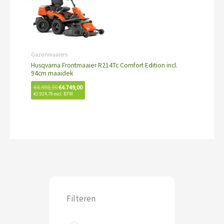
was:
is:
€4.998,99.
€4.749,00.
Gazonmaaiers
Husqvarna Frontmaaier R214Tc Comfort Edition incl.
94cm maaidek
€
4.998,99
€
4.749,00
€
3.924,79
excl. BTW
Filteren