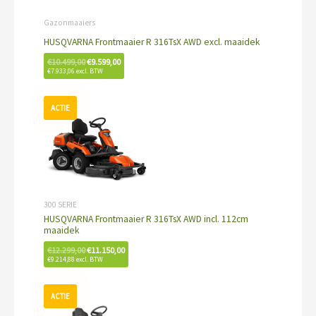
Gazonmaaiers
HUSQVARNA Frontmaaier R 316TsX AWD excl. maaidek
€
10.499,00
€
9.599,00
€
7.933,06
excl. BTW
Oorspronkelijke
Huidige
prijs
prijs
was:
is:
€12.299,00.
€11.150,00.
300 SERIE
HUSQVARNA Frontmaaier R 316TsX AWD incl. 112cm
maaidek
€
12.299,00
€
11.150,00
€
9.214,88
excl. BTW
Oorspronkelijke
Huidige
prijs
prijs