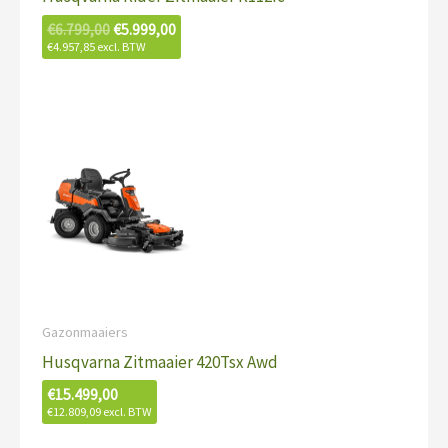
€
6.799,00
€
5.999,00
€
4.957,85
excl. BTW
Gazonmaaiers
Husqvarna Zitmaaier 420Tsx Awd
€
15.499,00
€
12.809,09
excl. BTW