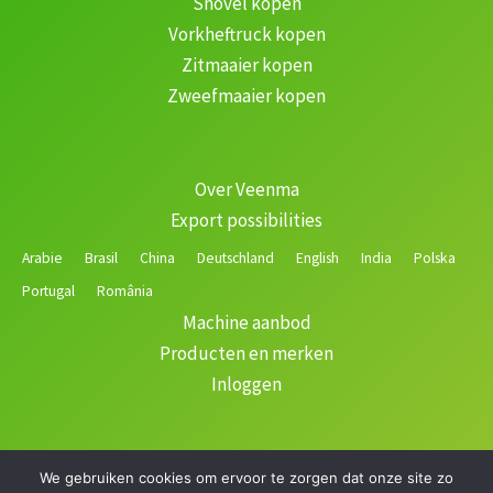
Shovel kopen
Vorkheftruck kopen
Zitmaaier kopen
Zweefmaaier kopen
Over Veenma
Export possibilities
Arabie
Brasil
China
Deutschland
English
India
Polska
Portugal
România
Machine aanbod
Producten en merken
Inloggen
We gebruiken cookies om ervoor te zorgen dat onze site zo