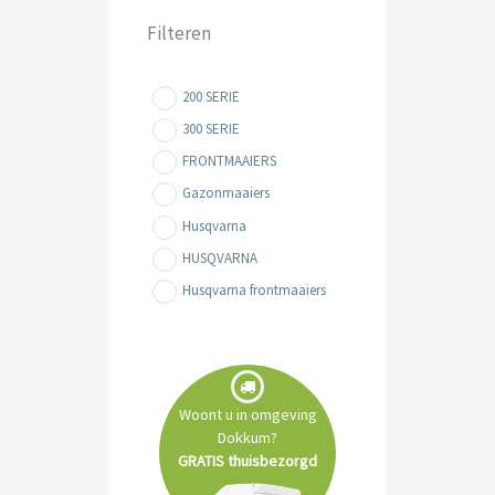
Filteren
200 SERIE
300 SERIE
FRONTMAAIERS
Gazonmaaiers
Husqvarna
HUSQVARNA
Husqvarna frontmaaiers
Husqvarna zitmaaiers
REINIGING- & MACHINES
Tuin- & Park machines
Woont u in omgeving
Zitmaaiers
Dokkum?
GRATIS thuisbezorgd