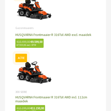
was:
is:
€10.499,00.
€9.599,00.
Gazonmaaiers
HUSQVARNA Frontmaaier R 316TsX AWD excl. maaidek
€
10.499,00
€
9.599,00
€
7.933,06
excl. BTW
Oorspronkelijke
Huidige
prijs
prijs
was:
is:
€12.299,00.
€11.150,00.
300 SERIE
HUSQVARNA Frontmaaier R 316TsX AWD incl. 112cm
maaidek
€
12.299,00
€
11.150,00