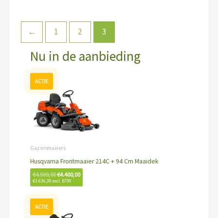
←
1
2
3
Nu in de aanbieding
Oorspronkelijke
Huidige
prijs
prijs
was:
is:
€4.599,00.
€4.400,00.
Gazonmaaiers
Husqvarna Frontmaaier 214C + 94 Cm Maaidek
€
4.599,00
€
4.400,00
€
3.636,36
excl. BTW
Oorspronkelijke
Huidige
prijs
prijs