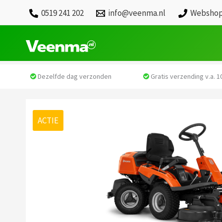
0519 241 202
info@veenma.nl
Webshop
Dezelfde dag verzonden
Gratis verzending v.a. 10