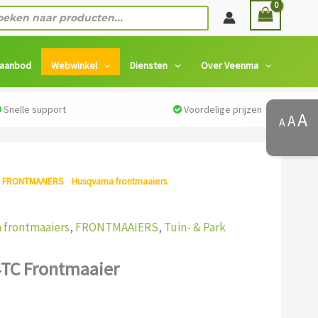
ten
 aanbod
Webwinkel
Diensten
Over Veenma
Snelle support
Voordelige prijzen
A
A
A
elijke
Huidige
/
FRONTMAAIERS
/
Husqvarna frontmaaiers
/ Husqvarna R
prijs
is:
€4.899,00.
 frontmaaiers
,
FRONTMAAIERS
,
Tuin- & Park
4TC Frontmaaier