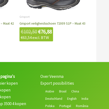
€102,50.
€76,88.
Grisport
 – Maat 42
Grisport veiligheidsschoen 72009 S1P – Maat 43
€
102,50
€
76,88
€
63,54
excl. BTW
 pagina's
Over Veenma
oier kopen
Export possibilities
 kopen
Arabie
Brasil
China
 kopen
Deutschland
English
India
p 3500 4 kopen
Polska
Portugal
România