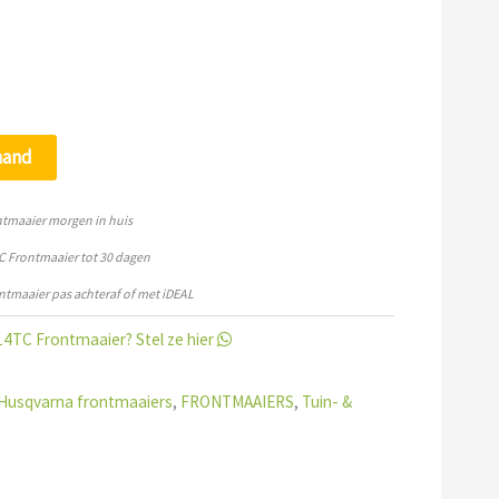
mand
tmaaier morgen in huis
 Frontmaaier tot 30 dagen
ntmaaier pas achteraf of met iDEAL
4TC Frontmaaier? Stel ze hier
Husqvarna frontmaaiers
,
FRONTMAAIERS
,
Tuin- &