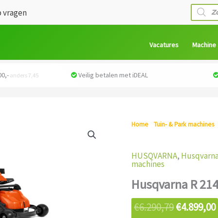
Produc
 vragen
zoeken
Vacatures
Machine
0,-
Veilig betalen met iDEAL
anders 7,45
Oorspronk
Home
/
Tuin- & Park machines
prijs
214TC Frontmaaier
was:
€6.290,79.
HUSQVARNA
,
Husqvarna
machines
Husqvarna R 21
€
6.290,79
€
4.899,00