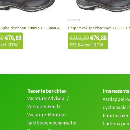
€102,50.
€76,88.
€102,50.
€76,88.
Grisport
eiligheidsschoen 72009 S1P – Maat 41
Grisport veiligheidsschoen 72009 S1P
50
€
76,88
€
102,50
€
76,88
xcl. BTW
€
63,54
excl. BTW
Recente berichten
Interessante
Vacature: Adviseur /
Aardappelro
Verkoper Fendt
Cyclomaaier
Vacature: Monteur
Frontmaaier
landbouwmechanisatie
Gardena pom