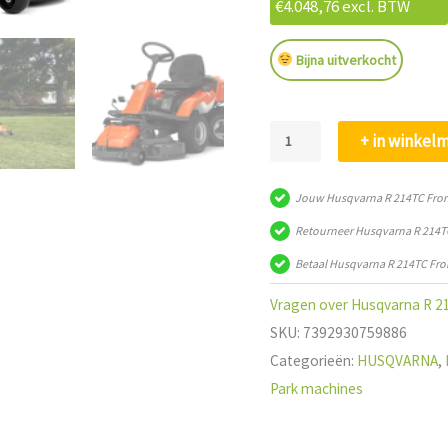
€
4.048,76
excl. BTW
Bijna uitverkocht
Husqvarna
+ in winkel
R
214TC
Jouw Husqvarna R 214TC Fron
Frontmaaier
Retourneer Husqvarna R 214TC
aantal
Betaal Husqvarna R 214TC Fro
Vragen over Husqvarna R 21
SKU:
7392930759886
Categorieën:
HUSQVARNA
,
Park machines