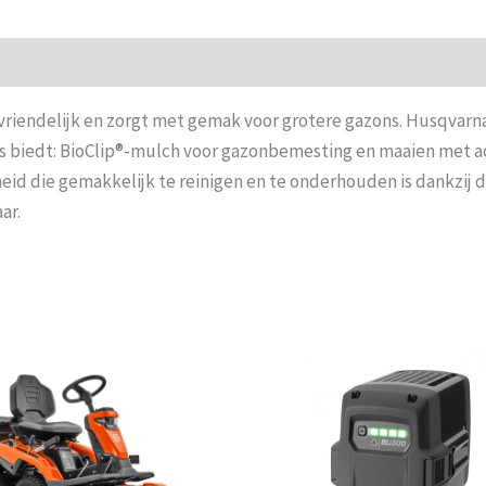
ksvriendelijk en zorgt met gemak voor grotere gazons. Husqvarn
biedt: BioClip®-mulch voor gazonbemesting en maaien met ach
 die gemakkelijk te reinigen en te onderhouden is dankzij de
ar.
Oorspronkelijke
Huidige
prijs
prijs
was:
is:
€9.349,00.
€8.799,00.