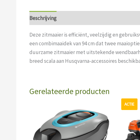
Beschrijving
Aanvullende informatie
Deze zitmaaier is efficiënt, veelzijdig en gebrui
een combimaaidek van 94 cm dat twee maaiopties 
duurzame zitmaaier met uitstekende wendbaarheid
breed scala aan Husqvarna-accessoires beschikba
Gerelateerde producten