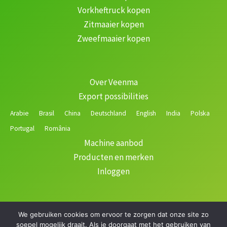
Vorkheftruck kopen
Zitmaaier kopen
Zweefmaaier kopen
Over Veenma
Export possibilities
Arabie
Brasil
China
Deutschland
English
India
Polska
Portugal
România
Machine aanbod
Producten en merken
Inloggen
We gebruiken cookies om ervoor te zorgen dat onze site zo
Copyright © 2026 Veenma | Gerealiseerd door
soepel mogelijk draait. Als je doorgaat met het gebruiken van