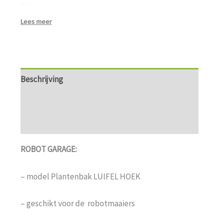
machines
–
LANGE LEVENSDUUR
Lees meer
Beschrijving
Aanvullende informatie
Beoordelingen (0)
ROBOT GARAGE:
– model Plantenbak LUIFEL HOEK
– geschikt voor de robotmaaiers