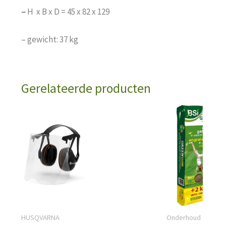
–
H x B x D = 45 x 82 x 129
– gewicht: 37 kg
Gerelateerde producten
HUSQVARNA
Onderhoud