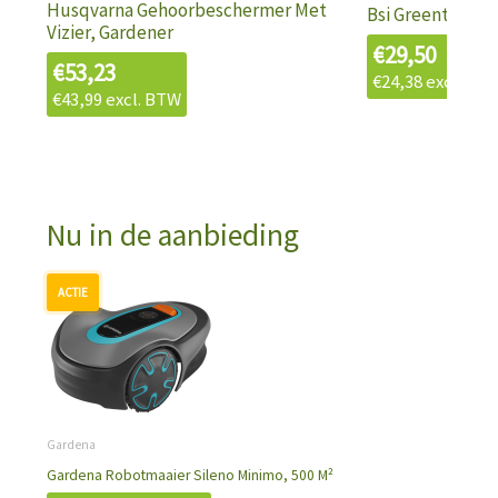
Husqvarna Gehoorbeschermer Met
Bsi Greentime M
Vizier, Gardener
€
29,50
€
53,23
€
24,38
excl. BT
€
43,99
excl. BTW
Nu in de aanbieding
Oorspronkelijke
Huidige
prijs
prijs
was:
is:
€943,79.
€699,00.
Gardena
Gardena Robotmaaier Sileno Minimo, 500 M²