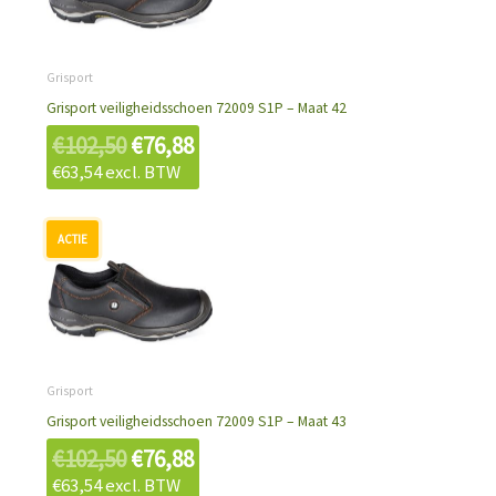
€102,50.
€76,88.
Grisport
Grisport veiligheidsschoen 72009 S1P – Maat 42
€
102,50
€
76,88
€
63,54
excl. BTW
Oorspronkelijke
Huidige
prijs
prijs
was:
is:
€102,50.
€76,88.
Grisport
Grisport veiligheidsschoen 72009 S1P – Maat 43
€
102,50
€
76,88
€
63,54
excl. BTW