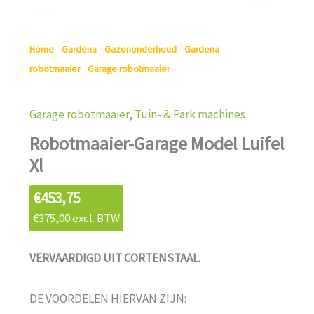
Home
/
Gardena
/
Gazononderhoud
/
Gardena
robotmaaier
/
Garage robotmaaier
/ Robotmaaier-Garage
Model Luifel Xl
Garage robotmaaier
,
Tuin- & Park machines
Robotmaaier-Garage Model Luifel
Xl
€
453,75
€
375,00
excl. BTW
VERVAARDIGD UIT CORTENSTAAL.
DE VOORDELEN HIERVAN ZIJN: