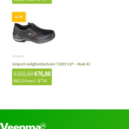
Oorspronkelijke
Huidige
prijs
prijs
was:
is:
€102,50.
€76,88.
Grisport
Grisport veiligheidsschoen 72009 S1P – Maat 43
€
102,50
€
76,88
€
63,54
excl. BTW