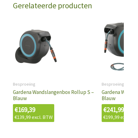
Gerelateerde producten
Besproeiing
Besproeiing
Gardena Wandslangenbox Rollup S –
Gardena Wandsl
Blauw
Blauw
€
169,39
€
241,99
€
139,99
excl. BTW
€
199,99
excl. B