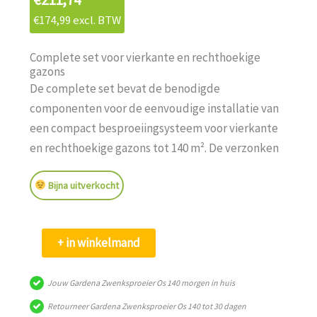
€
174,99
excl. BTW
Complete set voor vierkante en rechthoekige
gazons
De complete set bevat de benodigde
componenten voor de eenvoudige installatie van
een compact besproeiingsysteem voor vierkante
en rechthoekige gazons tot 140 m². De verzonken
sproeier wordt ondergronds geïnstalleerd, komt
Bijna uitverkocht
omhoog als het water stroomt en verdwijnt
nagenoeg onzichtbaar in het gazon nadat hij zijn
werk heeft gedaan. Dankzij een
Gardena
+ in winkelmand
ontwateringsventiel in de leiding is het systeem
Zwenksproeier
vorstbestendig en kan dus blijven zitten in de tuin.
Os
Jouw Gardena Zwenksproeier Os 140 morgen in huis
Vierkante, rechthoekige, maar ook zeer smalle
140
gazons van 2 tot 140 m² kunnen eenvoudig en
Retourneer Gardena Zwenksproeier Os 140 tot 30 dagen
aantal