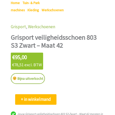
Home
/
Tuin- & Park
machines
/
Kleding
/
Werkschoenen
/ Grisport
veiligheidsschoen 803 S3 Zwart – Maat 42
Grisport
,
Werkschoenen
Grisport veiligheidsschoen 803
S3 Zwart – Maat 42
€
95,00
€
78,51
excl. BTW
Bijna uitverkocht
Grisport
+ in winkelmand
veiligheidsschoen
803
Jouw Grisport veiligheidsschoen 803 S3 Zwart – Maat 42 morgen in