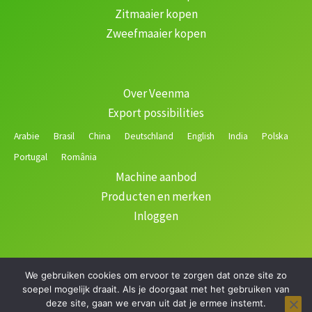
Zitmaaier kopen
Zweefmaaier kopen
Over Veenma
Export possibilities
Arabie
Brasil
China
Deutschland
English
India
Polska
Portugal
România
Machine aanbod
Producten en merken
Inloggen
We gebruiken cookies om ervoor te zorgen dat onze site zo
Copyright © 2026 Veenma | Gerealiseerd door
soepel mogelijk draait. Als je doorgaat met het gebruiken van
deze site, gaan we ervan uit dat je ermee instemt.