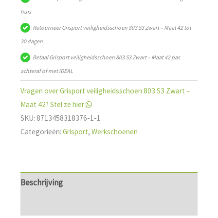
S3
huis
Zwart
Retourneer Grisport veiligheidsschoen 803 S3 Zwart – Maat 42 tot
-
30 dagen
Maat
Betaal Grisport veiligheidsschoen 803 S3 Zwart – Maat 42 pas
42
achteraf of met iDEAL
aantal
Vragen over Grisport veiligheidsschoen 803 S3 Zwart –
Maat 42? Stel ze hier
SKU:
8713458318376-1-1
Categorieën:
Grisport
,
Werkschoenen
Beschrijving
Aanvullende informatie