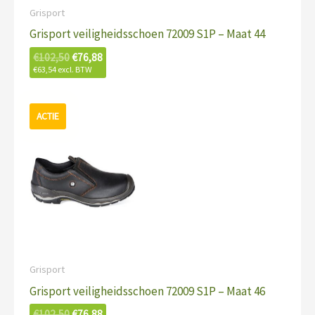
Grisport
Grisport veiligheidsschoen 72009 S1P – Maat 44
€
102,50
€
76,88
€
63,54
excl. BTW
Oorspronkelijke
Huidige
prijs
prijs
was:
is:
€102,50.
€76,88.
Grisport
Grisport veiligheidsschoen 72009 S1P – Maat 46
€
102,50
€
76,88