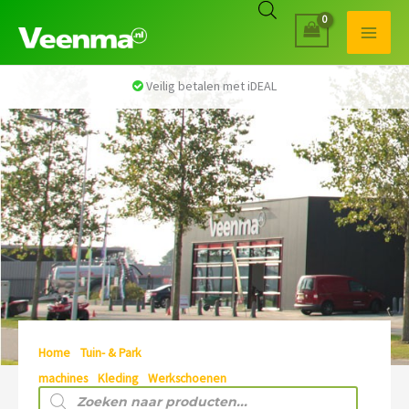
Veilig betalen met iDEAL
Home
/
Tuin- & Park
machines
/
Kleding
/
Werkschoenen
/ Grisport
Producten
zoeken