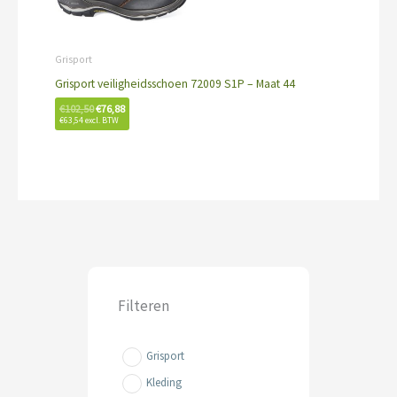
Grisport
Grisport veiligheidsschoen 72009 S1P – Maat 44
€
102,50
€
76,88
€
63,54
excl. BTW
Filteren
Grisport
Kleding