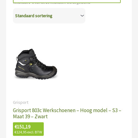
Resultaat 1–8 van de 26 resultaten wordt getoond
Grisport
Grisport 803c Werkschoenen – Hoog model – S3 –
Maat 39 – Zwart
€
151,19
€
124,95
excl. BTW