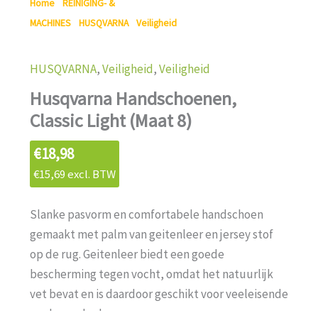
Home
/
REINIGING- &
MACHINES
/
HUSQVARNA
/
Veiligheid
/ Husqvarna
Handschoenen, Classic Light (Maat 8)
HUSQVARNA
,
Veiligheid
,
Veiligheid
Husqvarna Handschoenen,
Classic Light (Maat 8)
€
18,98
€
15,69
excl. BTW
Slanke pasvorm en comfortabele handschoen
gemaakt met palm van geitenleer en jersey stof
op de rug. Geitenleer biedt een goede
bescherming tegen vocht, omdat het natuurlijk
vet bevat en is daardoor geschikt voor veeleisende
werkzaamheden.