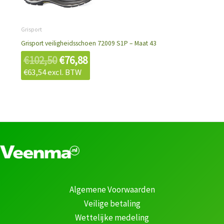
€102,50.
€76,88.
Grisport
Grisport veiligheidsschoen 72009 S1P – Maat 43
€
102,50
€
76,88
€
63,54
excl. BTW
Algemene Voorwaarden
Veilige betaling
Wettelijke medeling