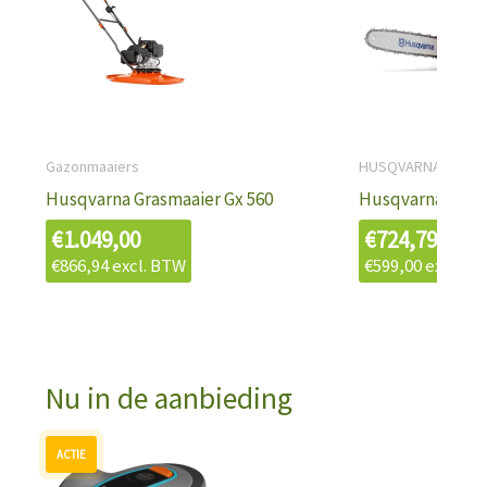
Gazonmaaiers
HUSQVARNA
Husqvarna Grasmaaier Gx 560
Husqvarna T535I
€
1.049,00
€
724,79
€
866,94
excl. BTW
€
599,00
excl. B
Nu in de aanbieding
Oorspronkelijke
Huidige