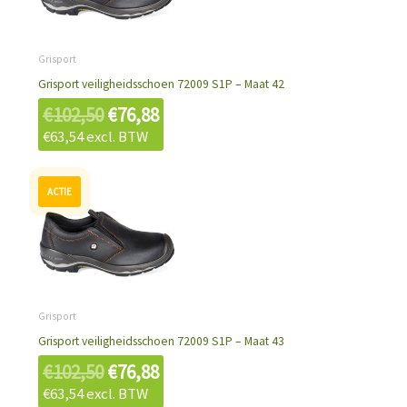
€102,50.
€76,88.
Grisport
Grisport veiligheidsschoen 72009 S1P – Maat 42
€
102,50
€
76,88
€
63,54
excl. BTW
Oorspronkelijke
Huidige
prijs
prijs
was:
is:
€102,50.
€76,88.
Grisport
Grisport veiligheidsschoen 72009 S1P – Maat 43
€
102,50
€
76,88
€
63,54
excl. BTW