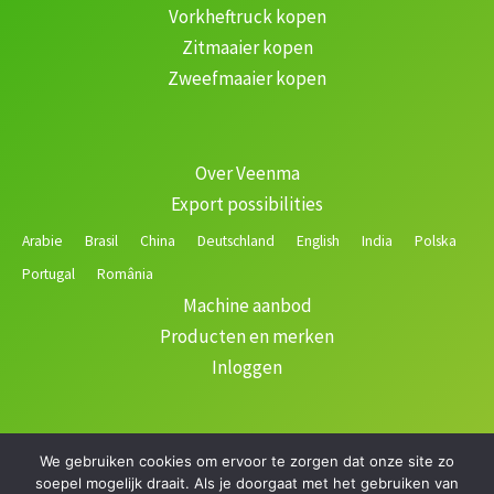
Vorkheftruck kopen
Zitmaaier kopen
Zweefmaaier kopen
Over Veenma
Export possibilities
Arabie
Brasil
China
Deutschland
English
India
Polska
Portugal
România
Machine aanbod
Producten en merken
Inloggen
We gebruiken cookies om ervoor te zorgen dat onze site zo
Copyright © 2026 Veenma | Gerealiseerd door
soepel mogelijk draait. Als je doorgaat met het gebruiken van