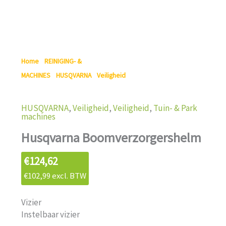
Home
/
REINIGING- &
MACHINES
/
HUSQVARNA
/
Veiligheid
/ Husqvarna
Boomverzorgershelm
HUSQVARNA
,
Veiligheid
,
Veiligheid
,
Tuin- & Park
machines
Husqvarna Boomverzorgershelm
€
124,62
€
102,99
excl. BTW
Vizier
Instelbaar vizier