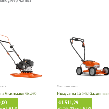
r handgreep
4,9 m/s²
iers
Gazonmaaiers
na Grasmaaier Gx 560
Husqvarna Lb 548I Gazonmaai
9,00
€
1.511,29
excl. BTW
€
1.249,00
excl. BTW