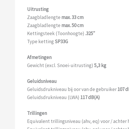
Uitrusting
Zaagbladlengte
max. 33 cm
Zaagbladlengte
max. 50 cm
Kettingsteek (Toonhoogte)
.325″
Type ketting
SP33G
Afmetingen
Gewicht (excl. Snoei-uitrusting)
5,3 kg
Geluidsniveau
Geluidsdrukniveau bij oor van de gebruiker
107 d
Geluidsdrukniveau (LWA)
117 dB(A)
Trillingen
Equivalent trillingsniveau (ahv, eq) voor / achte