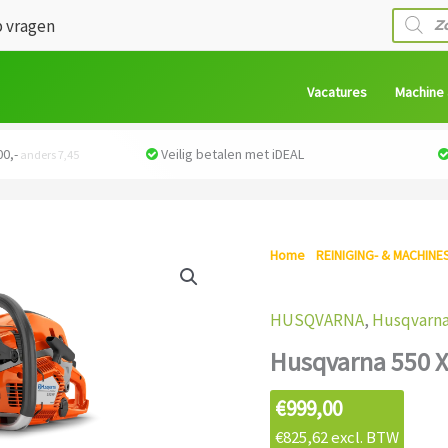
Produc
 vragen
zoeken
Vacatures
Machine
0,-
Veilig betalen met iDEAL
anders 7,45
Home
/
REINIGING- & MACHINE
550 Xp Mark Ii Kettingzaag
HUSQVARNA
,
Husqvarna
Husqvarna 550 X
€
999,00
€
825,62
excl. BTW