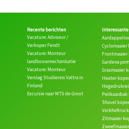
Recente berichten
Interessante
Vacature: Adviseur /
Aardappelro
Verkoper Fendt
Cyclomaaier
Vacature: Monteur
Frontmaaier
landbouwmechanisatie
Gardena pom
Vacature: Monteur
Grasmaaier 
Verslag Studiereis Valtra in
Heater kope
Finland
Hogedrukrei
Excursie naar MTS de Groot
Pelikaanbak
Shovel kope
Vorkheftruc
Zitmaaier k
Zweefmaaier