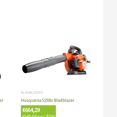
BLADBLAZERS
er
Husqvarna 525Bx Bladblazer
€
664,29
€
549,00
excl. BTW