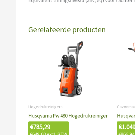
Equivalent trillingsniveau (ahv, eq) voor / achte
Gerelateerde producten
Hogedrukreinigers
Gazonmaa
Husqvarna Pw 480 Hogedrukreiniger
Husqvar
€
785,29
€
1.04
€
649,00
excl. BTW
€
866,94