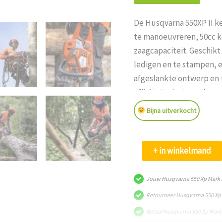
De Husqvarna 550XP II k
te manoeuvreren, 50cc k
zaagcapaciteit. Geschikt
ledigen en te stampen, 
afgeslankte ontwerp en t
efficiënte, betrouwbare
Bijna uitverkocht
Husqvarna
+ in winkelmand
550
Xp
Jouw Husqvarna 550 Xp Mark I
Mark
Retourneer Husqvarna 550 Xp M
Ii
Betaal Husqvarna 550 Xp Mark 
Kettingzaag