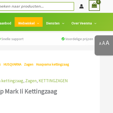
ten
 aanbod
Webwinkel
Diensten
Over Veenma
Snelle support
Voordelige prijzen
A
A
A
S
/
HUSQVARNA
/
Zagen
/
Husqvarna kettingzaag
/ Husqvarna
 kettingzaag
,
Zagen
,
KETTINGZAGEN
p Mark Ii Kettingzaag