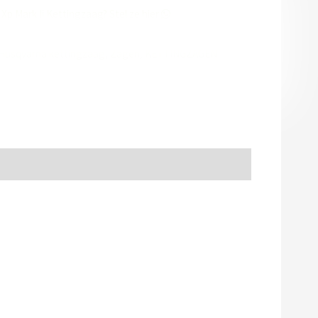
p Mark Ii Kettingzaag? Stel ze hier
Husqvarna kettingzaag
,
Zagen
,
KETTINGZAGEN