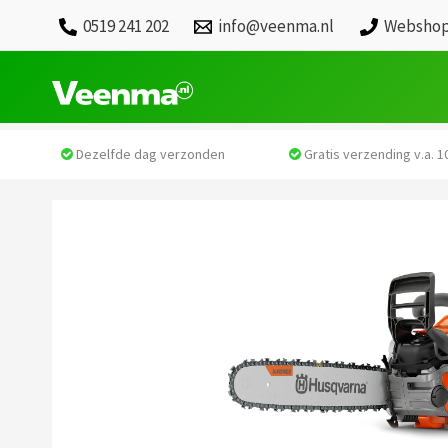
0519 241 202
info@veenma.nl
Webshop
Dezelfde dag verzonden
Gratis verzending v.a. 10