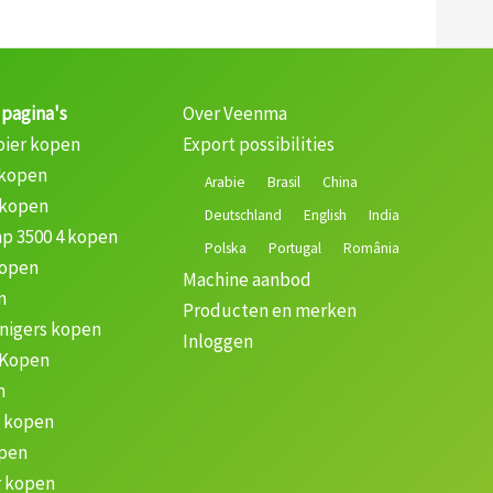
 pagina's
Over Veenma
oier kopen
Export possibilities
 kopen
Arabie
Brasil
China
 kopen
Deutschland
English
India
p 3500 4 kopen
Polska
Portugal
România
kopen
Machine aanbod
n
Producten en merken
nigers kopen
Inloggen
 Kopen
n
k kopen
open
 kopen