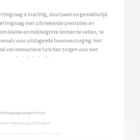
ettingzaag is krachtig, duurzaam en gemakkelijk
ettingzaag met uitstekende prestaties en
 om kleine en middelgrote bomen te vellen, te
evenals voor uitdagende boomverzorging. Het
al van innovatieve functies zorgen voor een
 en comfortabele bediening
i Kettingzaag morgen in huis
ark Ii Kettingzaag tot 30 dagen
Ii Kettingzaag pas achteraf of met iDEAL