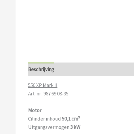
Beschrijving
Aanvullende informatie
550 XP Mark II
Art. nr.: 967 69 08‑35
Motor
Cilinder inhoud
50,1 cm³
Uitgangsvermogen
3 kW