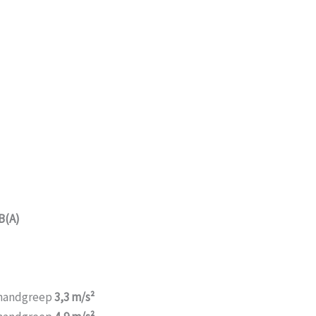
B(A)
r handgreep
3,3 m/s²