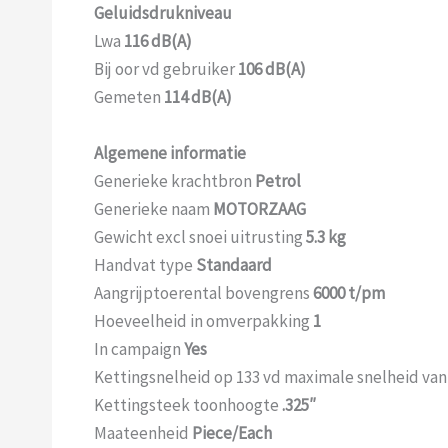
Geluidsdrukniveau
Lwa
116 dB(A)
Bij oor vd gebruiker
106 dB(A)
Gemeten
114 dB(A)
Algemene informatie
Generieke krachtbron
Petrol
Generieke naam
MOTORZAAG
Gewicht excl snoei uitrusting
5.3 kg
Handvat type
Standaard
Aangrijptoerental bovengrens
6000 t/pm
Hoeveelheid in omverpakking
1
In campaign
Yes
Kettingsnelheid op 133 vd maximale snelheid va
Kettingsteek toonhoogte
.325″
Maateenheid
Piece/Each