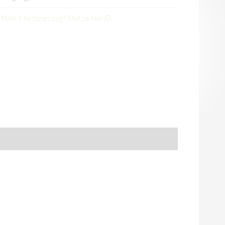
ark Ii Kettingzaag? Stel ze hier
Husqvarna kettingzaag
,
Zagen
,
KETTINGZAGEN
,