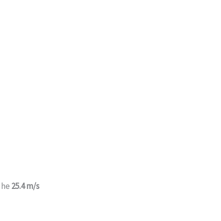
n he
25.4 m/s