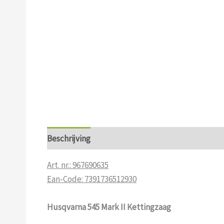
Beschrijving
Aanvullende informatie
Art. nr.: 967690635
Ean-Code: 7391736512930
Husqvarna 545 Mark II Kettingzaag