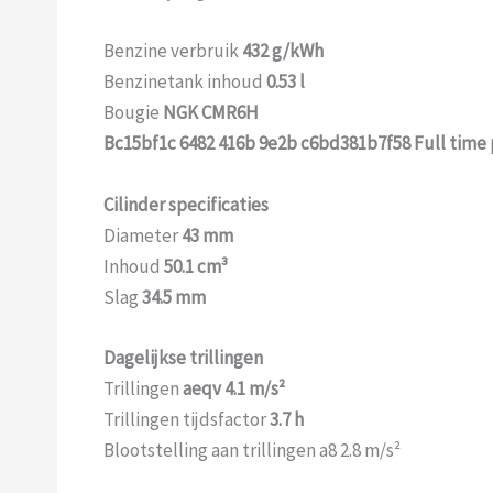
Benzine verbruik
432 g/kWh
Benzinetank inhoud
0.53 l
Bougie
NGK CMR6H
Bc15bf1c 6482 416b 9e2b c6bd381b7f58 Full time 
Cilinder specificaties
Diameter
43 mm
Inhoud
50.1 cm³
Slag
34.5 mm
Dagelijkse trillingen
Trillingen
aeqv 4.1 m/s²
Trillingen tijdsfactor
3.7 h
Blootstelling aan trillingen a8 2.8 m/s²