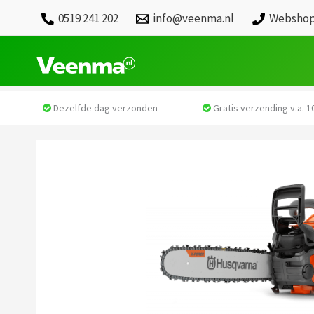
0519 241 202
info@veenma.nl
Webshop
Dezelfde dag verzonden
Gratis verzending v.a. 10