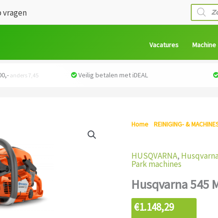
Produc
 vragen
zoeken
Vacatures
Machine
0,-
Veilig betalen met iDEAL
anders 7,45
Home
/
REINIGING- & MACHINE
545 Mark Ii Kettingzaag
HUSQVARNA
,
Husqvarna
Park machines
Husqvarna 545 M
€
1.148,29