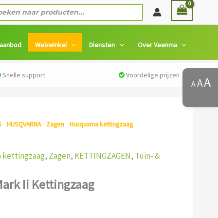
ten
 aanbod
Webwinkel
Diensten
Over Veenma
Snelle support
Voordelige prijzen
A
A
A
S
/
HUSQVARNA
/
Zagen
/
Husqvarna kettingzaag
/ Husqvarna
 kettingzaag
,
Zagen
,
KETTINGZAGEN
,
Tuin- &
ark Ii Kettingzaag