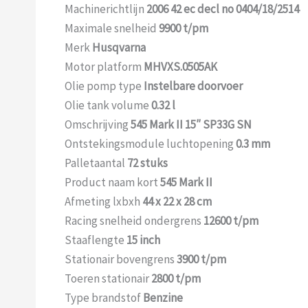
Machinerichtlijn
2006 42 ec decl no 0404/18/2514
Maximale snelheid
9900 t/pm
Merk
Husqvarna
Motor platform
MHVXS.0505AK
Olie pomp type
Instelbare doorvoer
Olie tank volume
0.32 l
Omschrijving
545 Mark II 15″ SP33G SN
Ontstekingsmodule luchtopening
0.3
mm
Palletaantal
72 stuks
Product naam kort
545 Mark II
Afmeting lxbxh
44 x 22 x 28 cm
Racing snelheid ondergrens
12600 t/pm
Staaflengte
15 inch
Stationair bovengrens
3900 t/pm
Toeren stationair
2800 t/pm
Type brandstof
Benzine