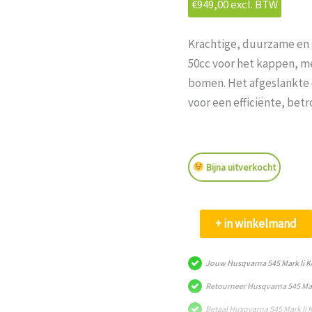
€
949,00
excl. BTW
Krachtige, duurzame en
50cc voor het kappen, m
bomen. Het afgeslankte 
voor een efficiënte, be
Bijna uitverkocht
Husqvarna
+ in winkelmand
545
Mark
Jouw Husqvarna 545 Mark Ii K
Ii
Retourneer Husqvarna 545 Mark
Kettingzaag
Betaal Husqvarna 545 Mark Ii 