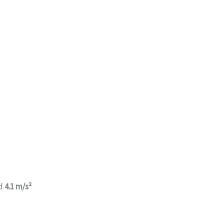
nd
4.1 m/s²