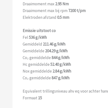
Draaimoment max
2.95 Nm
Draaimoment max bij rpm
7200 t/pm
Elektroden afstand
0.5 mm
Emissie uitstoot co
Fel
536 g/kWh
Gemiddeld
211.46 g/kWh
Gemiddelde
204.29 g/kWh
Co₂ gemiddelde
844 g/kWh
Hc gemiddelde
52.40 g/kWh
Nox gemiddelde
2.84 g/kWh
Co₂ gemiddelde
847 g/kWh
Equivalent trillingsniveau ahv eq voor achter ha
Formaat
15