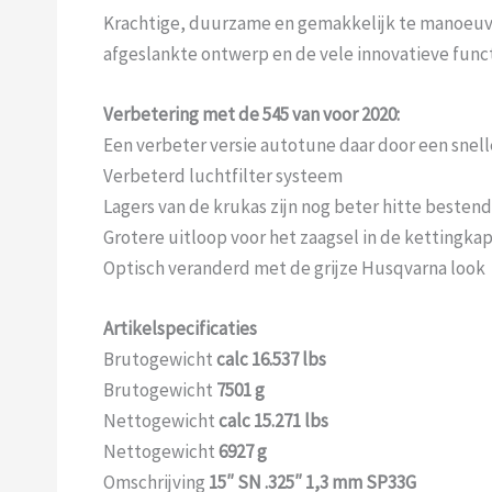
Krachtige, duurzame en gemakkelijk te manoeuvr
afgeslankte ontwerp en de vele innovatieve func
Verbetering met de 545 van voor 2020:
Een verbeter versie autotune daar door een snell
Verbeterd luchtfilter systeem
Lagers van de krukas zijn nog beter hitte bestend
Grotere uitloop voor het zaagsel in de kettingka
Optisch veranderd met de grijze Husqvarna look
Artikelspecificaties
Brutogewicht
calc 16.537 lbs
Brutogewicht
7501 g
Nettogewicht
calc 15.271 lbs
Nettogewicht
6927 g
Omschrijving
15″ SN .325″ 1,3 mm SP33G