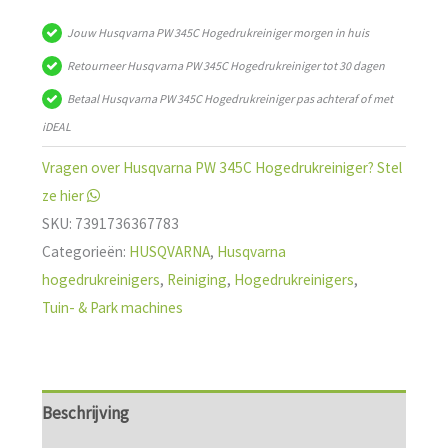
345C
Jouw Husqvarna PW 345C Hogedrukreiniger morgen in huis
Hogedrukreiniger
Retourneer Husqvarna PW 345C Hogedrukreiniger tot 30 dagen
aantal
Betaal Husqvarna PW 345C Hogedrukreiniger pas achteraf of met
iDEAL
Vragen over Husqvarna PW 345C Hogedrukreiniger? Stel
ze hier
SKU:
7391736367783
Categorieën:
HUSQVARNA
,
Husqvarna
hogedrukreinigers
,
Reiniging
,
Hogedrukreinigers
,
Tuin- & Park machines
Beschrijving