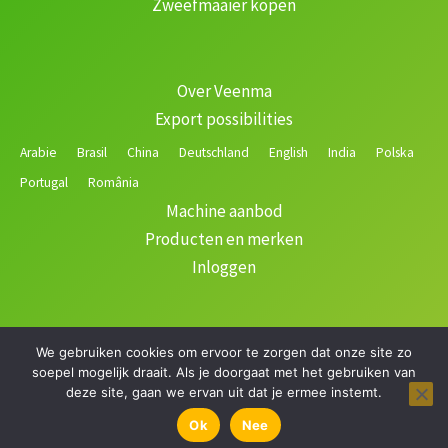
Zweefmaaier kopen
Over Veenma
Export possibilities
Arabie
Brasil
China
Deutschland
English
India
Polska
Portugal
România
Machine aanbod
Producten en merken
Inloggen
We gebruiken cookies om ervoor te zorgen dat onze site zo
Copyright © 2026 Veenma | Gerealiseerd door
soepel mogelijk draait. Als je doorgaat met het gebruiken van
deze site, gaan we ervan uit dat je ermee instemt.
Ok
Nee