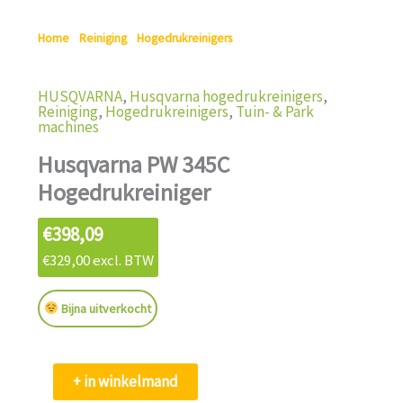
Home
/
Reiniging
/
Hogedrukreinigers
/ Husqvarna PW 345C
Hogedrukreiniger
HUSQVARNA
,
Husqvarna hogedrukreinigers
,
Reiniging
,
Hogedrukreinigers
,
Tuin- & Park
machines
Husqvarna PW 345C
Hogedrukreiniger
€
398,09
€
329,00
excl. BTW
Bijna uitverkocht
Husqvarna
+ in winkelmand
PW