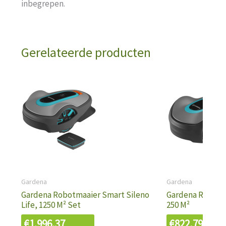
inbegrepen.
Gerelateerde producten
Gardena
Gardena
Gardena Robotmaaier Smart Sileno
Gardena Robotm
Life, 1250 M² Set
250 M²
€
1.996,37
€
822,79