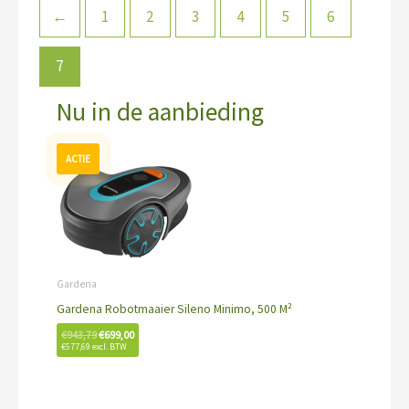
←
1
2
3
4
5
6
7
Nu in de aanbieding
Oorspronkelijke
Huidige
prijs
prijs
was:
is:
€943,79.
€699,00.
Gardena
Gardena Robotmaaier Sileno Minimo, 500 M²
€
943,79
€
699,00
€
577,69
excl. BTW