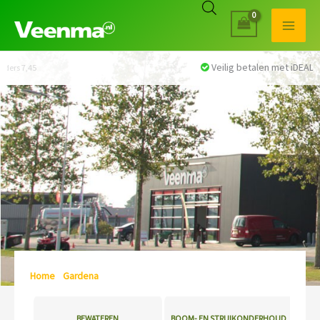
Veilig betalen met iDEAL
Home
/
Gardena
/ Pagina 7
BEWATEREN
BOOM- EN STRUIKONDERHOUD