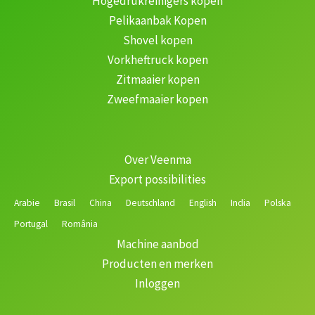
Hogedrukreinigers kopen
Pelikaanbak Kopen
Shovel kopen
Vorkheftruck kopen
Zitmaaier kopen
Zweefmaaier kopen
Over Veenma
Export possibilities
Arabie
Brasil
China
Deutschland
English
India
Polska
Portugal
România
Machine aanbod
Producten en merken
Inloggen