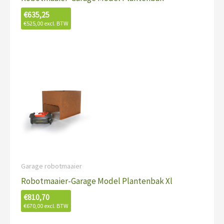
€
635,25
€
525,00
excl. BTW
Garage robotmaaier
Robotmaaier-Garage Model Plantenbak Xl
€
810,70
€
670,00
excl. BTW