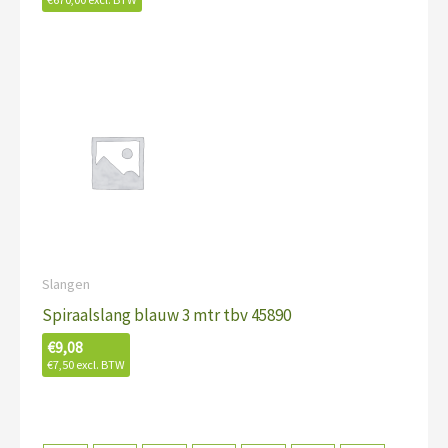
Slangen
Spiraalslang blauw 3 mtr tbv 45890
€
9,08
€
7,50
excl. BTW