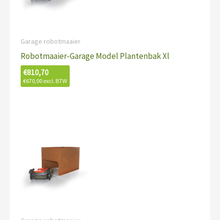
Garage robotmaaier
Robotmaaier-Garage Model Plantenbak Xl
€
810,70
€
670,00
excl. BTW