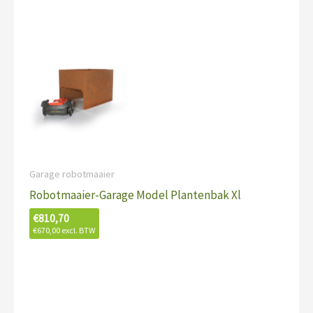
Garage robotmaaier
Robotmaaier-Garage Model Plantenbak Xl
€
810,70
€
670,00
excl. BTW