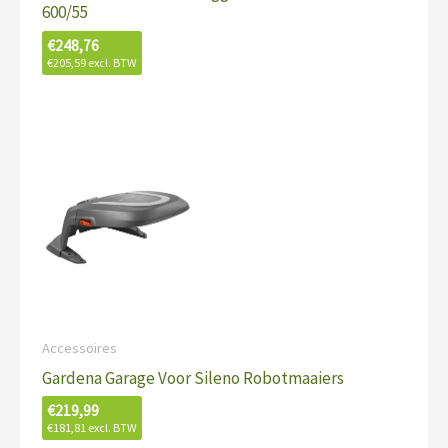
600/55
€
248,76
€
205,59
excl. BTW
Accessoires
Gardena Garage Voor Sileno Robotmaaiers
€
219,99
€
181,81
excl. BTW