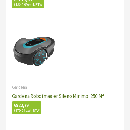
€
1.549,99
excl. BTW
Gardena
Gardena Robotmaaier Sileno Minimo, 250 M²
€
822,79
€
679,99
excl. BTW