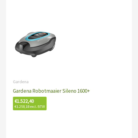
Gardena
Gardena Robotmaaier Sileno 1600+
€
1.522,40
€
1.258,18
excl. BTW