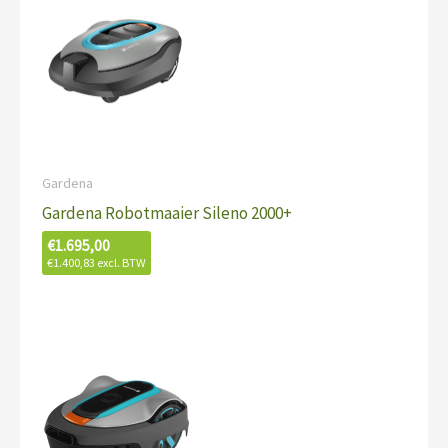
Gardena
Gardena Robotmaaier Sileno 2000+
€
1.695,00
€
1.400,83
excl. BTW