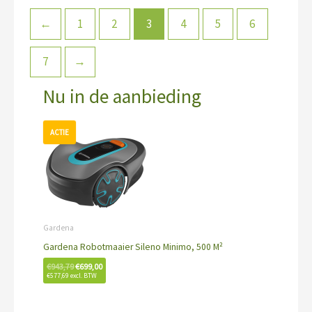
←
1
2
3
4
5
6
7
→
Nu in de aanbieding
Oorspronkelijke
Huidige
prijs
prijs
was:
is:
€943,79.
€699,00.
Gardena
Gardena Robotmaaier Sileno Minimo, 500 M²
€
943,79
€
699,00
€
577,69
excl. BTW