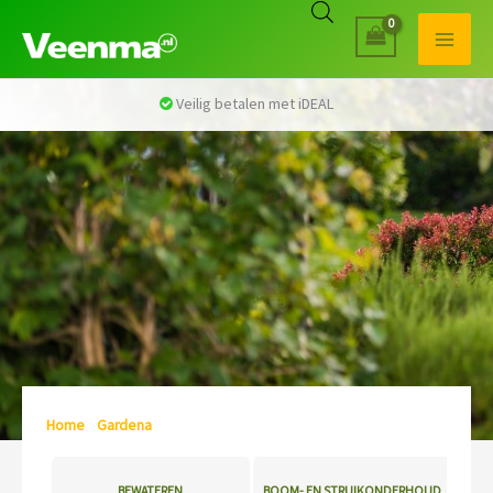
Veilig betalen met iDEAL
Home
/
Gardena
/ Pagina 3
BEWATEREN
BOOM- EN STRUIKONDERHOUD