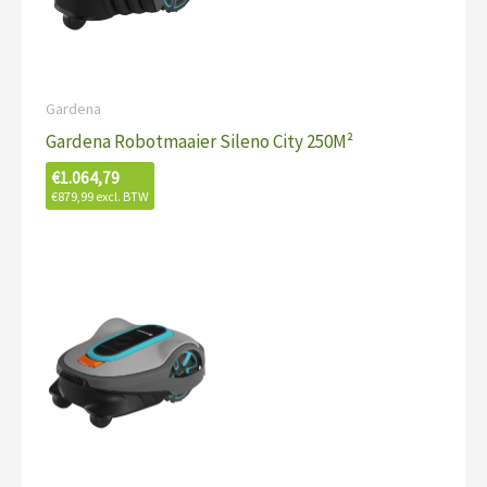
Gardena
Gardena Robotmaaier Sileno City 250M²
€
1.064,79
€
879,99
excl. BTW