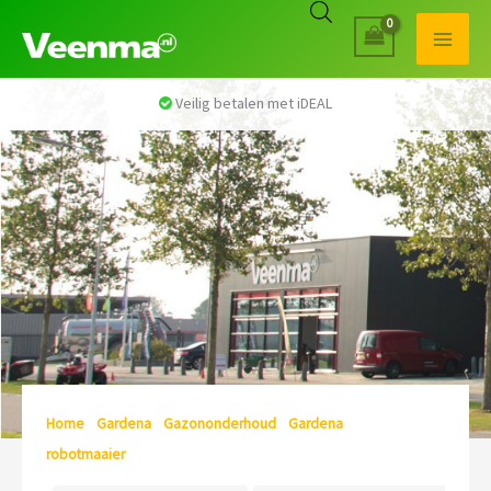
Veilig betalen met iDEAL
Home
/
Gardena
/
Gazononderhoud
/
Gardena
robotmaaier
/ Pagina 4