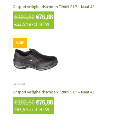
Grisport veiligheidsschoen 72009 S1P – Maat 42
€
102,50
€
76,88
€
63,54
excl. BTW
Oorspronkelijke
Huidige
prijs
prijs
was:
is:
€102,50.
€76,88.
Grisport
Grisport veiligheidsschoen 72009 S1P – Maat 43
€
102,50
€
76,88
€
63,54
excl. BTW