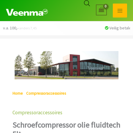
Veilig betalen met iDEAL
Home
/
Compressoraccessoires
/ Schroefcompressor olie
fluidtech 5lt
Compressoraccessoires
Schroefcompressor olie fluidtech