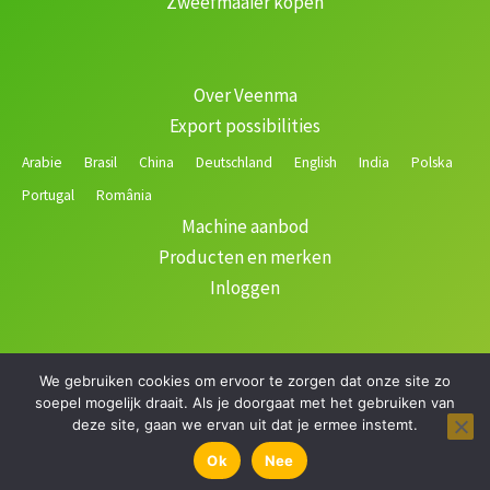
Zweefmaaier kopen
Over Veenma
Export possibilities
Arabie
Brasil
China
Deutschland
English
India
Polska
Portugal
România
Machine aanbod
Producten en merken
Inloggen
We gebruiken cookies om ervoor te zorgen dat onze site zo
Copyright © 2026 Veenma | Gerealiseerd door
soepel mogelijk draait. Als je doorgaat met het gebruiken van
deze site, gaan we ervan uit dat je ermee instemt.
Ok
Nee