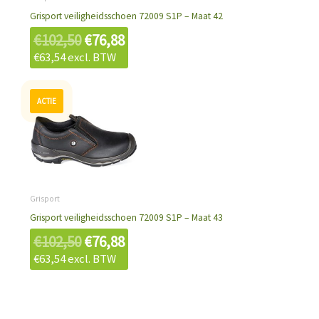
Grisport veiligheidsschoen 72009 S1P – Maat 42
€
102,50
€
76,88
€
63,54
excl. BTW
Oorspronkelijke
Huidige
prijs
prijs
was:
is:
€102,50.
€76,88.
Grisport
Grisport veiligheidsschoen 72009 S1P – Maat 43
€
102,50
€
76,88
€
63,54
excl. BTW