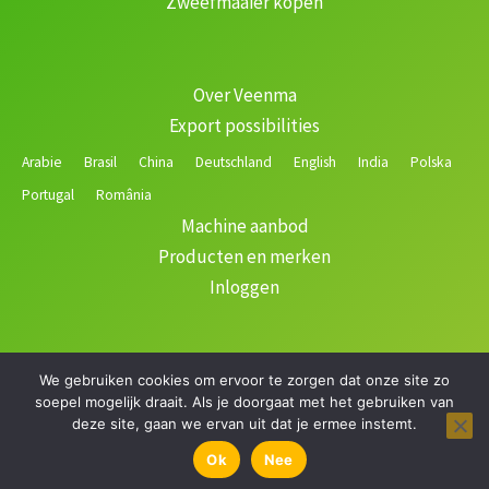
Zweefmaaier kopen
Over Veenma
Export possibilities
Arabie
Brasil
China
Deutschland
English
India
Polska
Portugal
România
Machine aanbod
Producten en merken
Inloggen
We gebruiken cookies om ervoor te zorgen dat onze site zo
Copyright © 2026 Veenma | Gerealiseerd door
soepel mogelijk draait. Als je doorgaat met het gebruiken van
deze site, gaan we ervan uit dat je ermee instemt.
Ok
Nee