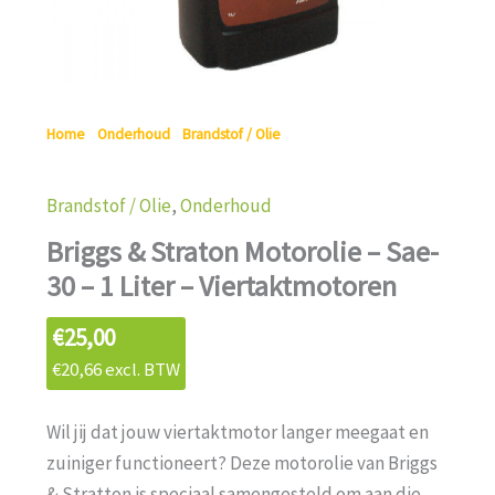
Home
/
Onderhoud
/
Brandstof / Olie
/ Briggs & Straton
Motorolie – Sae-30 – 1 Liter – Viertaktmotoren
Brandstof / Olie
,
Onderhoud
Briggs & Straton Motorolie – Sae-
30 – 1 Liter – Viertaktmotoren
€
25,00
€
20,66
excl. BTW
Wil jij dat jouw viertaktmotor langer meegaat en
zuiniger functioneert? Deze motorolie van Briggs
& Stratton is speciaal samengesteld om aan die