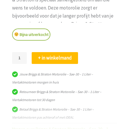
wens te voldoen. Deze motorolie zorgt er
bijvoorbeeld voor dat je langer profijt hebt van je
grasmaaier of heggenschaar. Briggs & Stratton
vermindert met deze olie ook de vervuiling van de
Bijna uitverkocht
motor, wat ook ten goede komt aan de
levensduur.
Briggs
+ in winkelmand
&
Straton
Jouw Briggs & Straton Motorolie – Sae-30 – 1 Liter –
Motorolie
Viertaktmotoren morgen in huis
–
Retourneer Briggs & Straton Motorolie – Sae-30 – 1 Liter –
Sae-
Viertaktmotoren tot 30 dagen
30
Betaal Briggs & Straton Motorolie – Sae-30 – 1 Liter –
–
Viertaktmotoren pas achteraf of met iDEAL
1
Liter