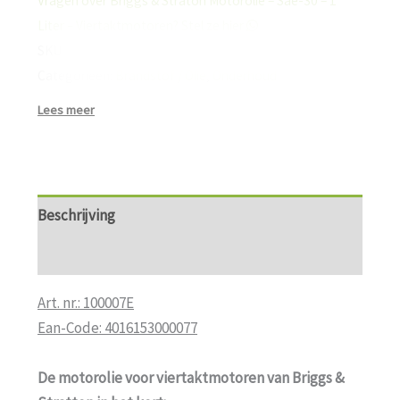
Vragen over Briggs & Straton Motorolie – Sae-30 – 1
–
Liter – Viertaktmotoren? Stel ze hier
Viertaktmotoren
SKU:
4016153000077
aantal
Categorieën:
Brandstof / Olie
,
Onderhoud
Lees meer
Beschrijving
Aanvullende informatie
Art. nr.: 100007E
Ean-Code: 4016153000077
De motorolie voor viertaktmotoren van Briggs &