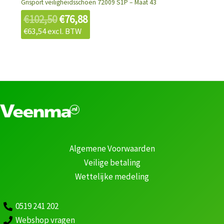
Grisport veiligheidsschoen 72009 S1P – Maat 43
€
102,50
€
76,88
€
63,54
excl. BTW
Algemene Voorwaarden
Veilige betaling
Wettelijke medeling
0519 241 202
Webshop vragen