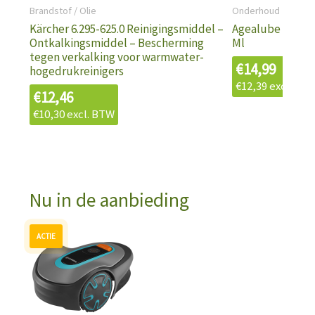
Brandstof / Olie
Onderhoud
Kärcher 6.295-625.0 Reinigingsmiddel –
Agealube Accu 
Ontkalkingsmiddel – Bescherming
Ml
tegen verkalking voor warmwater-
€
14,99
hogedrukreinigers
€
12,39
excl. BT
€
12,46
€
10,30
excl. BTW
Nu in de aanbieding
Oorspronkelijke
Huidige
prijs
prijs
was:
is:
€943,79.
€699,00.