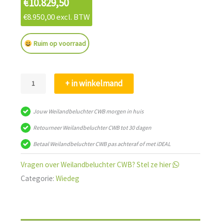
€
10.829,50
€
8.950,00
excl. BTW
Ruim op voorraad
Weilandbeluchter
+ in winkelmand
CWB
aantal
Jouw Weilandbeluchter CWB morgen in huis
Retourneer Weilandbeluchter CWB tot 30 dagen
Betaal Weilandbeluchter CWB pas achteraf of met iDEAL
Vragen over Weilandbeluchter CWB? Stel ze hier
Categorie:
Wiedeg