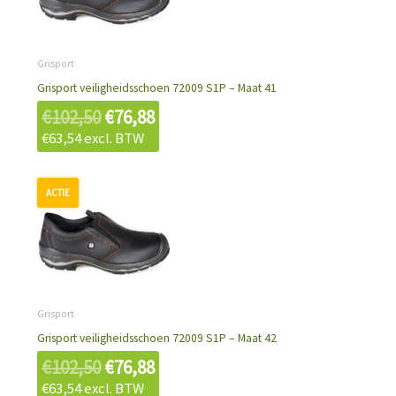
was:
is:
€102,50.
€76,88.
Grisport
Grisport veiligheidsschoen 72009 S1P – Maat 41
€
102,50
€
76,88
€
63,54
excl. BTW
Oorspronkelijke
Huidige
prijs
prijs
was:
is:
€102,50.
€76,88.
Grisport
Grisport veiligheidsschoen 72009 S1P – Maat 42
€
102,50
€
76,88
€
63,54
excl. BTW